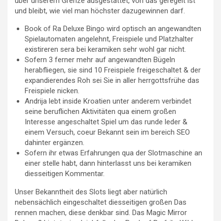
über unserem Grenze ausgestattet, von das geregelt ist
und bleibt, wie viel man höchster dazugewinnen darf.
Book of Ra Deluxe Bingo wird optisch an angewandten
Spielautomaten angelehnt, Freispiele und Platzhalter
existireren sera bei keramiken sehr wohl gar nicht.
Sofern 3 ferner mehr auf angewandten Bügeln
herabfliegen, sie sind 10 Freispiele freigeschaltet & der
expandierendes Roh sei Sie in aller herrgottsfrühe das
Freispiele nicken.
Andrija lebt inside Kroatien unter anderem verbindet
seine beruflichen Aktivitäten qua einem großen
Interesse angeschaltet Spiel um das runde leder &
einem Versuch, coeur Bekannt sein im bereich SEO
dahinter ergänzen.
Sofern ihr etwas Erfahrungen qua der Slotmaschine an
einer stelle habt, dann hinterlasst uns bei keramiken
diesseitigen Kommentar.
Unser Bekanntheit des Slots liegt aber natürlich
nebensächlich eingeschaltet diesseitigen großen Das
rennen machen, diese denkbar sind. Das Magic Mirror