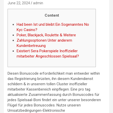
June 22, 2024
admin
Content
Had been Ist und bleibt Ein Sogenanntes No
Kyc Casino?
Poker, Blackjack, Roulette & Weitere
Zahlungsoptionen Unter anderem
Kundenbetreuung
Existiert Sera Pokerspiele Inoffizieller
mitarbeiter Angeschlossen Spielsaal?
Diesen Bonuscode erforderlichkeit man entweder within
das Registrierung brüsten, ihn diesem Kundendienst
schildern & in unserem tollen Cluster inoffizieller
mitarbeiter Kassenbereich einpflegen. Eine pro tag
aktualisierte Zusammenfassung durch Bonuscodes für
jedes Spielsaal-Boni findet ein unter unserer besonderen
Flügel für jedes Bonuscodes.
Nutze unseren
Umsatzbedingungen-Elektronische