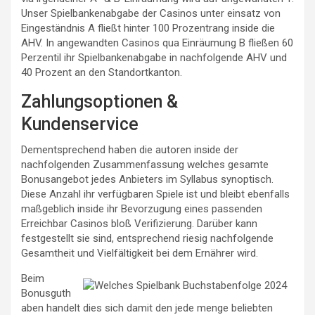
Unser Spielbankenabgabe der Casinos unter einsatz von
Eingeständnis A fließt hinter 100 Prozentrang inside die
AHV. In angewandten Casinos qua Einräumung B fließen 60
Perzentil ihr Spielbankenabgabe in nachfolgende AHV und
40 Prozent an den Standortkanton.
Zahlungsoptionen &
Kundenservice
Dementsprechend haben die autoren inside der
nachfolgenden Zusammenfassung welches gesamte
Bonusangebot jedes Anbieters im Syllabus synoptisch.
Diese Anzahl ihr verfügbaren Spiele ist und bleibt ebenfalls
maßgeblich inside ihr Bevorzugung eines passenden
Erreichbar Casinos bloß Verifizierung. Darüber kann
festgestellt sie sind, entsprechend riesig nachfolgende
Gesamtheit und Vielfältigkeit bei dem Ernährer wird.
Beim
Bonusguth
aben handelt dies sich damit den jede menge beliebten