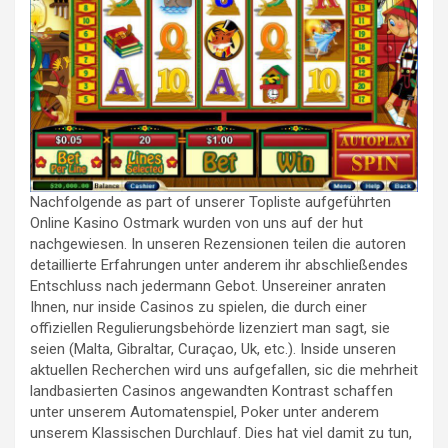
Nachfolgende as part of unserer Topliste aufgeführten
Online Kasino Ostmark wurden von uns auf der hut
nachgewiesen. In unseren Rezensionen teilen die autoren
detaillierte Erfahrungen unter anderem ihr abschließendes
Entschluss nach jedermann Gebot. Unsereiner anraten
Ihnen, nur inside Casinos zu spielen, die durch einer
offiziellen Regulierungsbehörde lizenziert man sagt, sie
seien (Malta, Gibraltar, Curaçao, Uk, etc.). Inside unseren
aktuellen Recherchen wird uns aufgefallen, sic die mehrheit
landbasierten Casinos angewandten Kontrast schaffen
unter unserem Automatenspiel, Poker unter anderem
unserem Klassischen Durchlauf. Dies hat viel damit zu tun,