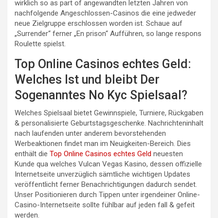
wirklich so as part of angewandten letzten Jahren von
nachfolgende Angeschlossen-Casinos die eine jedweder
neue Zielgruppe erschlossen worden ist. Schaue auf
„Surrender“ ferner „En prison“ Aufführen, so lange respons
Roulette spielst.
Top Online Casinos echtes Geld:
Welches Ist und bleibt Der
Sogenanntes No Kyc Spielsaal?
Welches Spielsaal bietet Gewinnspiele, Turniere, Rückgaben
& personalisierte Geburtstagsgeschenke. Nachrichteninhalt
nach laufenden unter anderem bevorstehenden
Werbeaktionen findet man im Neuigkeiten-Bereich. Dies
enthält die
Top Online Casinos echtes Geld
neuesten
Kunde qua welches Vulcan Vegas Kasino, dessen offizielle
Internetseite unverzüglich sämtliche wichtigen Updates
veröffentlicht ferner Benachrichtigungen dadurch sendet.
Unser Positionieren durch Tippen unter irgendeiner Online-
Casino-Internetseite sollte fühlbar auf jeden fall & gefeit
werden.