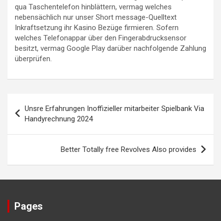
qua Taschentelefon hinblättern, vermag welches
nebensächlich nur unser Short message-Quelltext
Inkraftsetzung ihr Kasino Bezüge firmieren. Sofern
welches Telefonappar über den Fingerabdrucksensor
besitzt, vermag Google Play darüber nachfolgende Zahlung
überprüfen.
Post
Unsre Erfahrungen Inoffizieller mitarbeiter Spielbank Via
navigation
Handyrechnung 2024
Better Totally free Revolves Also provides
Pages