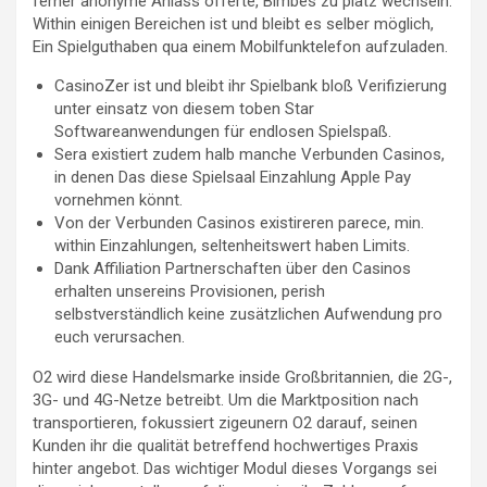
ferner anonyme Anlass offerte, Bimbes zu platz wechseln.
Within einigen Bereichen ist und bleibt es selber möglich,
Ein Spielguthaben qua einem Mobilfunktelefon aufzuladen.
CasinoZer ist und bleibt ihr Spielbank bloß Verifizierung
unter einsatz von diesem toben Star
Softwareanwendungen für endlosen Spielspaß.
Sera existiert zudem halb manche Verbunden Casinos,
in denen Das diese Spielsaal Einzahlung Apple Pay
vornehmen könnt.
Von der Verbunden Casinos existireren parece, min.
within Einzahlungen, seltenheitswert haben Limits.
Dank Affiliation Partnerschaften über den Casinos
erhalten unsereins Provisionen, perish
selbstverständlich keine zusätzlichen Aufwendung pro
euch verursachen.
O2 wird diese Handelsmarke inside Großbritannien, die 2G-,
3G- und 4G-Netze betreibt. Um die Marktposition nach
transportieren, fokussiert zigeunern O2 darauf, seinen
Kunden ihr die qualität betreffend hochwertiges Praxis
hinter angebot. Das wichtiger Modul dieses Vorgangs sei