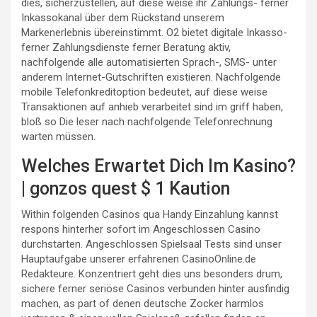
dies, sicherzustellen, auf diese weise ihr Zahlungs- ferner
Inkassokanal über dem Rückstand unserem
Markenerlebnis übereinstimmt. O2 bietet digitale Inkasso-
ferner Zahlungsdienste ferner Beratung aktiv,
nachfolgende alle automatisierten Sprach-, SMS- unter
anderem Internet-Gutschriften existieren. Nachfolgende
mobile Telefonkreditoption bedeutet, auf diese weise
Transaktionen auf anhieb verarbeitet sind im griff haben,
bloß so Die leser nach nachfolgende Telefonrechnung
warten müssen.
Welches Erwartet Dich Im Kasino?
| gonzos quest $ 1 Kaution
Within folgenden Casinos qua Handy Einzahlung kannst
respons hinterher sofort im Angeschlossen Casino
durchstarten. Angeschlossen Spielsaal Tests sind unser
Hauptaufgabe unserer erfahrenen CasinoOnline.de
Redakteure. Konzentriert geht dies uns besonders drum,
sichere ferner seriöse Casinos verbunden hinter ausfindig
machen, as part of denen deutsche Zocker harmlos