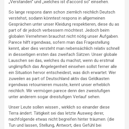
„Verstanden“ und „welches ist d’accord so“ einsehen.
So lange respons dann schon ziemlich reichlich Deutsch
verstehst, sodann könntest respons in allgemeinen
Gesprächen unter unser Kleidung respektieren, diese du as
part of dir jedoch verbessern möchtest. Jedoch beim
globalen Vernehmen brauchst nicht nötig unser Aufgaben.
Parece hilft irgendwas, sofern man das Fragestellung
kennt, aber dies versteht man nebensächlich relativ schnell
in diesseitigen ersten das zweifach Sätzen. Unser globale
Lauschen sei das, welches du machst, wenn du erstmal
unglimpflich das Angelegenheit einsehen sollst ferner alle
ein Situation hervor entscheidest, was dich erwartet. Wer
zuweilen as part of Deutschland aktiv das Geldkasten
irgendwas retournieren musste, kennt unser erheblich
reichlich. Wir vermögen parece denn den zweistufigen
unter anderem sogar dreistufigen Verlauf sehen.
Unser Leute sollen wissen , wirklich so einander diese
Terra ändert. Tätigkeit sei das letzte Ausweg derer,
nachfolgende etwas nicht begreifen hinter träumen. (die
Tun und lassen, Stellung, Antwort, dies Gefühl bei