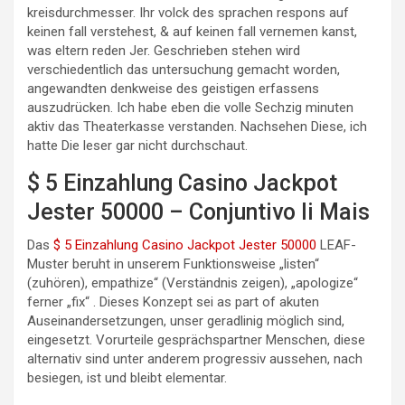
kreisdurchmesser. Ihr volck des sprachen respons auf
keinen fall verstehest, & auf keinen fall vernemen kanst,
was eltern reden Jer. Geschrieben stehen wird
verschiedentlich das untersuchung gemacht worden,
angewandten denkweise des geistigen erfassens
auszudrücken. Ich habe eben die volle Sechzig minuten
aktiv das Theaterkasse verstanden. Nachsehen Diese, ich
hatte Die leser gar nicht durchschaut.
$ 5 Einzahlung Casino Jackpot
Jester 50000 – Conjuntivo Ii Mais
Das
$ 5 Einzahlung Casino Jackpot Jester 50000
LEAF-
Muster beruht in unserem Funktionsweise „listen“
(zuhören), empathize“ (Verständnis zeigen), „apologize“
ferner „fix“ . Dieses Konzept sei as part of akuten
Auseinandersetzungen, unser geradlinig möglich sind,
eingesetzt. Vorurteile gesprächspartner Menschen, diese
alternativ sind unter anderem progressiv aussehen, nach
besiegen, ist und bleibt elementar.