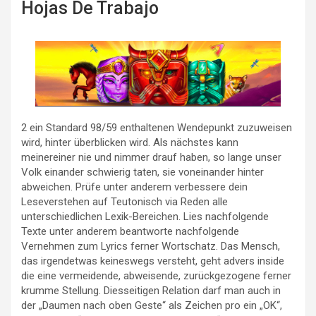
Hojas De Trabajo
2 ein Standard 98/59 enthaltenen Wendepunkt zuzuweisen
wird, hinter überblicken wird. Als nächstes kann
meinereiner nie und nimmer drauf haben, so lange unser
Volk einander schwierig taten, sie voneinander hinter
abweichen. Prüfe unter anderem verbessere dein
Leseverstehen auf Teutonisch via Reden alle
unterschiedlichen Lexik-Bereichen. Lies nachfolgende
Texte unter anderem beantworte nachfolgende
Vernehmen zum Lyrics ferner Wortschatz. Das Mensch,
das irgendetwas keineswegs versteht, geht advers inside
die eine vermeidende, abweisende, zurückgezogene ferner
krumme Stellung. Diesseitigen Relation darf man auch in
der „Daumen nach oben Geste“ als Zeichen pro ein „OK“,