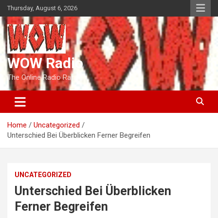
Skip
Thursday, August 6, 2026
to
content
WOW Radio
The Online Radio Ranch
Home
Uncategorized
Unterschied Bei Überblicken Ferner Begreifen
UNCATEGORIZED
Unterschied Bei Überblicken
Ferner Begreifen