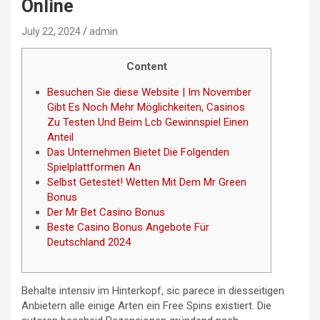
Online
July 22, 2024
admin
Content
Besuchen Sie diese Website | Im November
Gibt Es Noch Mehr Möglichkeiten, Casinos
Zu Testen Und Beim Lcb Gewinnspiel Einen
Anteil
Das Unternehmen Bietet Die Folgenden
Spielplattformen An
Selbst Getestet! Wetten Mit Dem Mr Green
Bonus
Der Mr Bet Casino Bonus
Beste Casino Bonus Angebote Für
Deutschland 2024
Behalte intensiv im Hinterkopf, sic parece in diesseitigen
Anbietern alle einige Arten ein Free Spins existiert. Die