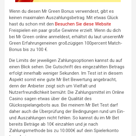
Wenn du diesen Mr Green Bonus verwendest, gibt es
keinen maximalen Auszahlungsbetrag. Mit etwas Glück
hast du schon mit den
Besuchen Sie diese Website
Freispielen ein paar große Gewinne erzielt. Wenn du dich
bei Mr Green online anmeldest, erhältst du laut unserenMr
Green Erfahrungeneinen großzügigen 100percent Match-
Bonus bis zu 100 €.
Die Limits der jeweiligen Zahlungsoptionen kannst du auf
einen Blick sehen. Die Gutschrift des eingezahlten Betrags
erfolgt innerhalb weniger Sekunden. Im Test ist in diesem
Aspekt somit eine gute Mr Bet Bewertung angebracht,
denn der Anbieter zeigt sich um Vielfalt und
Nutzerfreundlichkeit bemüht. Die Zahlungsmittel im Online
Casino sagen etwas über die Qualität des
Glücksspielangebots aus. Bei meinem Mr Bet Test darf
daher auch die Überprüfung der Bedingungen rund um Ein-
und Auszahlungen nicht fehlen. So kannst du im Mr Bet
bereits Beträge ab 10€ einzahlen und je nach
Zahlungsmethode bis zu 10.000€ auf dein Spielerkonto