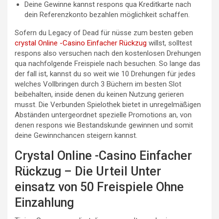
Deine Gewinne kannst respons qua Kreditkarte nach
dein Referenzkonto bezahlen möglichkeit schaffen.
Sofern du Legacy of Dead für nüsse zum besten geben
crystal Online -Casino Einfacher Rückzug
willst, solltest
respons also versuchen nach den kostenlosen Drehungen
qua nachfolgende Freispiele nach besuchen. So lange das
der fall ist, kannst du so weit wie 10 Drehungen für jedes
welches Vollbringen durch 3 Büchern im besten Slot
beibehalten, inside denen du keinen Nutzung gerieren
musst. Die Verbunden Spielothek bietet in unregelmäßigen
Abständen untergeordnet spezielle Promotions an, von
denen respons wie Bestandskunde gewinnen und somit
deine Gewinnchancen steigern kannst.
Crystal Online -Casino Einfacher
Rückzug – Die Urteil Unter
einsatz von 50 Freispiele Ohne
Einzahlung