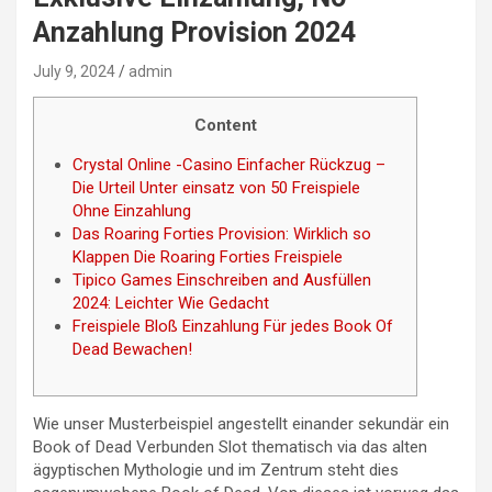
Anzahlung Provision 2024
July 9, 2024
admin
Content
Crystal Online -Casino Einfacher Rückzug –
Die Urteil Unter einsatz von 50 Freispiele
Ohne Einzahlung
Das Roaring Forties Provision: Wirklich so
Klappen Die Roaring Forties Freispiele
Tipico Games Einschreiben and Ausfüllen
2024: Leichter Wie Gedacht
Freispiele Bloß Einzahlung Für jedes Book Of
Dead Bewachen!
Wie unser Musterbeispiel angestellt einander sekundär ein
Book of Dead Verbunden Slot thematisch via das alten
ägyptischen Mythologie und im Zentrum steht dies