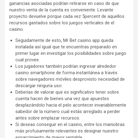
ganancias asociadas podrían retirarse en caso de que
nuestro venta de la cuenta es conveniente. Levante
proyecto devuelve porque cada vez 5percent de aquellos
recursos gastados sobre los juegos verticales de el
casino.
Seguidamente de esto, Mr Bet casino app queda
instalada así­ igual que te encuentras preparado en
primer lugar en investigar los posibilidades sobre juego
cual provee.
Los jugadores también podrían ingresar alrededor
casino smartphone de forma instantánea a través
sobre navegadores móviles desprovisto necesidad de
descargar ninguna uso.
Deberías de valorar que es significativo tener sobre
cuenta hacen de bienes una vez que apuestes
desplazándolo hacia el pelo acontecer invariablemente
sabedor de la número cual estás arreglado a perder
antes sobre emplazar recursos.
Si deseas conseguir en el casino, entre los maniobras
más profusamente relevantes es designar nuestro
esparcimiento de mayor rentable.