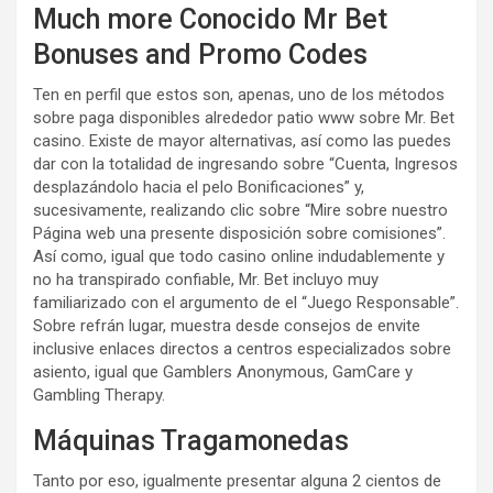
Much more Conocido Mr Bet
Bonuses and Promo Codes
Ten en perfil que estos son, apenas, uno de los métodos
sobre paga disponibles alrededor patio www sobre Mr. Bet
casino. Existe de mayor alternativas, así­ como las puedes
dar con la totalidad de ingresando sobre “Cuenta, Ingresos
desplazándolo hacia el pelo Bonificaciones” y,
sucesivamente, realizando clic sobre “Mire sobre nuestro
Página web una presente disposición sobre comisiones”.
Así­ como, igual que todo casino online indudablemente y
no ha transpirado confiable, Mr. Bet incluyo muy
familiarizado con el argumento de el “Juego Responsable”.
Sobre refrán lugar, muestra desde consejos de envite
inclusive enlaces directos a centros especializados sobre
asiento, igual que Gamblers Anonymous, GamCare y
Gambling Therapy.
Máquinas Tragamonedas
Tanto por eso, igualmente presentar alguna 2 cientos de