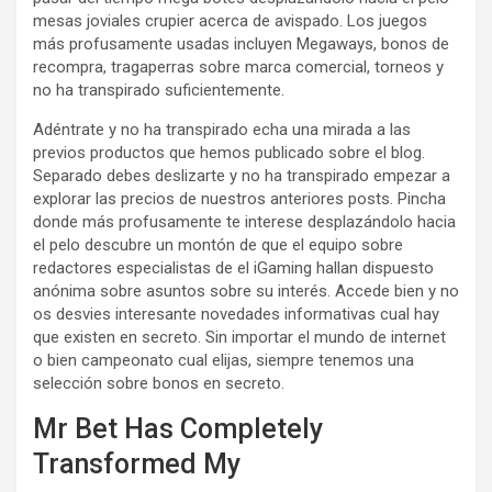
mesas joviales crupier acerca de avispado. Los juegos
más profusamente usadas incluyen Megaways, bonos de
recompra, tragaperras sobre marca comercial, torneos y
no ha transpirado suficientemente.
Adéntrate y no ha transpirado echa una mirada a las
previos productos que hemos publicado sobre el blog.
Separado debes deslizarte y no ha transpirado empezar a
explorar las precios de nuestros anteriores posts. Pincha
donde más profusamente te interese desplazándolo hacia
el pelo descubre un montón de que el equipo sobre
redactores especialistas de el iGaming hallan dispuesto
anónima sobre asuntos sobre su interés. Accede bien y no
os desvies interesante novedades informativas cual hay
que existen en secreto. Sin importar el mundo de internet
o bien campeonato cual elijas, siempre tenemos una
selección sobre bonos en secreto.
Mr Bet Has Completely
Transformed My