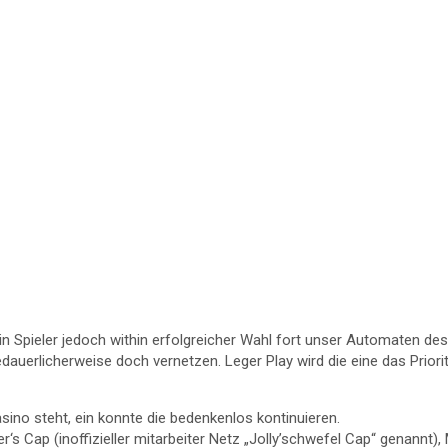
 ein Spieler jedoch within erfolgreicher Wahl fort unser Automaten de
edauerlicherweise doch vernetzen.
Leger Play wird die eine das Prio
sino steht, ein konnte die bedenkenlos kontinuieren.
r‘s Cap (inoffizieller mitarbeiter Netz „Jolly’schwefel Cap“ genannt),