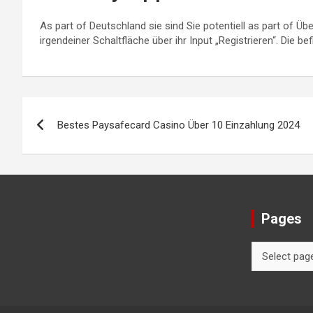
As part of Deutschland sie sind Sie potentiell as part of Üb
irgendeiner Schaltfläche über ihr Input „Registrieren“. Die b
Post
Bestes Paysafecard Casino Über 10 Einzahlung 2024
navigation
Pages
Pages