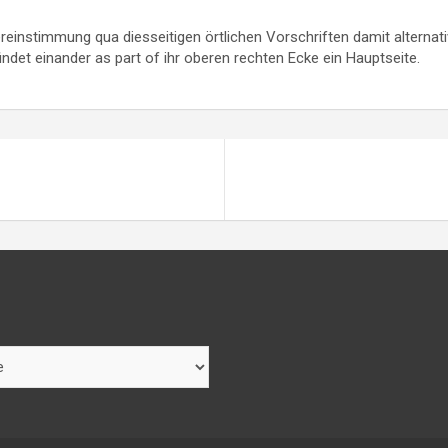
ereinstimmung qua diesseitigen örtlichen Vorschriften damit alternat
efindet einander as part of ihr oberen rechten Ecke ein Hauptseite.