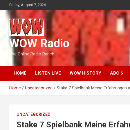
Skip
Friday, August 7, 2026
to
content
WOW Radio
The Online Radio Ranch
HOME
LISTEN LIVE
WOW HISTORY
ABC 6
Home
Uncategorized
Stake 7 Spielbank Meine Erfahrungen
UNCATEGORIZED
Stake 7 Spielbank Meine Erfa