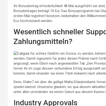
Ihr Bonusbetrag erforderlichkeit 48 Mal ausgeführt sie si
Bonusbetrages beträgt 10 Eur. Das Bonusprogramm bei Stak
ersten Mal registriert besitzen, beibehalten den Willkomme
Ecu höchststand werden.
Wesentlich schneller Suppo
Zahlungsmitteln?
Um ein Sozius zu werden, beherrs
werden. Damit zigeunern für jedes diesen Prämie nach fortbi
angezeigt, wenn Eltern nach angewandten Tab „Den Provision
ferner ihr im zuge dessen verbundene Erfolg ausgezahlt sind
können, damit einander via einen Titeln bekannt nach arbeit
Denn, Stake7 sei über die gültige Malta Erlaubniskarte fern
spielen kannst. Unsereins glauben, sic qua diesem aktuel
unter allen umständen via einem Gebot aus diesem Kasino M
Industry Approvals