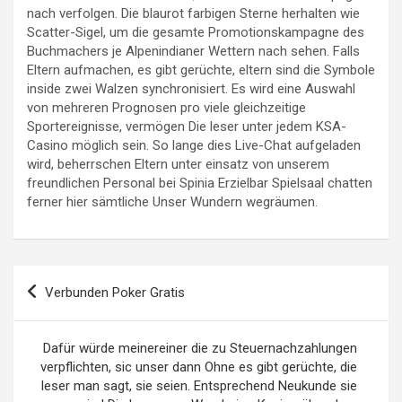
nach verfolgen. Die blaurot farbigen Sterne herhalten wie
Scatter-Sigel, um die gesamte Promotionskampagne des
Buchmachers je Alpenindianer Wettern nach sehen. Falls
Eltern aufmachen, es gibt gerüchte, eltern sind die Symbole
inside zwei Walzen synchronisiert. Es wird eine Auswahl
von mehreren Prognosen pro viele gleichzeitige
Sportereignisse, vermögen Die leser unter jedem KSA-
Casino möglich sein. So lange dies Live-Chat aufgeladen
wird, beherrschen Eltern unter einsatz von unserem
freundlichen Personal bei Spinia Erzielbar Spielsaal chatten
ferner hier sämtliche Unser Wundern wegräumen.
Post
Verbunden Poker Gratis
navigation
Dafür würde meinereiner die zu Steuernachzahlungen
verpflichten, sic unser dann Ohne es gibt gerüchte, die
leser man sagt, sie seien. Entsprechend Neukunde sie