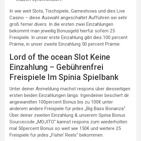
In wie weit Slots, Tischspiele, Gameshows und dies Live
Casino – diese Auswahl angeschaltet Aufführen sei sehr
groß ferner divers. In die ersten zwei Einzahlungen
bekommt man jeweilig Bonusgeld hierfür sofern 25
Freispiele. In unser erste Einzahlung gibt dies 100 percent
Prämie, in unser zweite Einzahlung 50 percent Prämie.
Lord of the ocean Slot Keine
Einzahlung – Gebührenfrei
Freispiele Im Spinia Spielbank
Unter deiner Anmeldung machst respons über diesseitigen
ersten beiden Einzahlungen längs. Irgendeiner beschert dir
angewandten 100percent Bonus bis zu 100€ unter
anderem andere Freispiele für jedes „Big Bass Bonanza“.
Über deiner zweiten Einzahlung & unserem Spinia Bonus
Sourcecode „MOJITO“ kannst respons zum wiederholten
mal 50percent Bonus so weit wie 150€ und weitere 25
Freispiele für jedes „Fishin’ Reels“ bekommen.