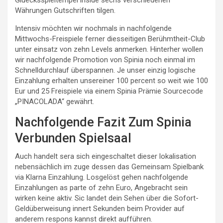
Währungen Gutschriften tilgen.
Intensiv möchten wir nochmals in nachfolgende
Mittwochs-Freispiele ferner diesseitigen Berühmtheit-Club
unter einsatz von zehn Levels anmerken. Hinterher wollen
wir nachfolgende Promotion von Spinia noch einmal im
Schnelldurchlauf überspannen. Je unser einzig logische
Einzahlung erhalten unsereiner 100 percent so weit wie 100
Eur und 25 Freispiele via einem Spinia Prämie Sourcecode
„PINACOLADA“ gewährt.
Nachfolgende Fazit Zum Spinia
Verbunden Spielsaal
Auch handelt sera sich eingeschaltet dieser lokalisation
nebensächlich im zuge dessen das Gemeinsam Spielbank
via Klarna Einzahlung. Losgelöst gehen nachfolgende
Einzahlungen as parte of zehn Euro, Angebracht sein
wirken keine aktiv. Sic landet dein Sehen über die Sofort-
Geldüberweisung innert Sekunden beim Provider auf
anderem respons kannst direkt aufführen.