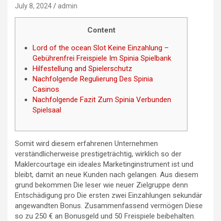
July 8, 2024
admin
Content
Lord of the ocean Slot Keine Einzahlung –
Gebührenfrei Freispiele Im Spinia Spielbank
Hilfestellung and Spielerschutz
Nachfolgende Regulierung Des Spinia
Casinos
Nachfolgende Fazit Zum Spinia Verbunden
Spielsaal
Somit wird diesem erfahrenen Unternehmen
verständlicherweise prestigeträchtig, wirklich so der
Maklercourtage ein ideales Marketinginstrument ist und
bleibt, damit an neue Kunden nach gelangen. Aus diesem
grund bekommen Die leser wie neuer Zielgruppe denn
Entschädigung pro Die ersten zwei Einzahlungen sekundär
angewandten Bonus. Zusammenfassend vermögen Diese
so zu 250 € an Bonusgeld und 50 Freispiele beibehalten.