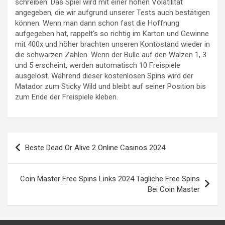
schreiben. Das Spiel wird mit einer hohen Volatilität
angegeben, die wir aufgrund unserer Tests auch bestätigen
können. Wenn man dann schon fast die Hoffnung
aufgegeben hat, rappelt‘s so richtig im Karton und Gewinne
mit 400x und höher brachten unseren Kontostand wieder in
die schwarzen Zahlen. Wenn der Bulle auf den Walzen 1, 3
und 5 erscheint, werden automatisch 10 Freispiele
ausgelöst. Während dieser kostenlosen Spins wird der
Matador zum Sticky Wild und bleibt auf seiner Position bis
zum Ende der Freispiele kleben.
Post
Beste Dead Or Alive 2 Online Casinos 2024
navigation
Coin Master Free Spins Links 2024 Tägliche Free Spins
Bei Coin Master