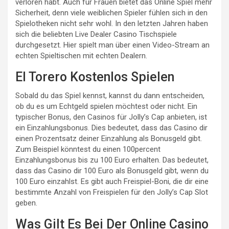
verloren habt. Auch für Frauen bietet das Online Spiel mehr
Sicherheit, denn viele weiblichen Spieler fühlen sich in den
Spielotheken nicht sehr wohl. In den letzten Jahren haben
sich die beliebten Live Dealer Casino Tischspiele
durchgesetzt. Hier spielt man über einen Video-Stream an
echten Spieltischen mit echten Dealern.
El Torero Kostenlos Spielen
Sobald du das Spiel kennst, kannst du dann entscheiden,
ob du es um Echtgeld spielen möchtest oder nicht. Ein
typischer Bonus, den Casinos für Jolly’s Cap anbieten, ist
ein Einzahlungsbonus. Dies bedeutet, dass das Casino dir
einen Prozentsatz deiner Einzahlung als Bonusgeld gibt.
Zum Beispiel könntest du einen 100percent
Einzahlungsbonus bis zu 100 Euro erhalten. Das bedeutet,
dass das Casino dir 100 Euro als Bonusgeld gibt, wenn du
100 Euro einzahlst. Es gibt auch Freispiel-Boni, die dir eine
bestimmte Anzahl von Freispielen für den Jolly’s Cap Slot
geben.
Was Gilt Es Bei Der Online Casino