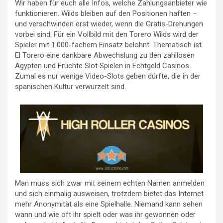
Wir haben für euch alle Infos, welche Zahlungsanbieter wie
funktionieren. Wilds bleiben auf den Positionen haften –
und verschwinden erst wieder, wenn die Gratis-Drehungen
vorbei sind. Für ein Vollbild mit den Torero Wilds wird der
Spieler mit 1.000-fachem Einsatz belohnt. Thematisch ist
El Torero eine dankbare Abwechslung zu den zahllosen
Ägypten und Früchte Slot Spielen in Echtgeld Casinos.
Zumal es nur wenige Video-Slots geben dürfte, die in der
spanischen Kultur verwurzelt sind.
Man muss sich zwar mit seinem echten Namen anmelden
und sich einmalig ausweisen, trotzdem bietet das Internet
mehr Anonymität als eine Spielhalle. Niemand kann sehen
wann und wie oft ihr spielt oder was ihr gewonnen oder