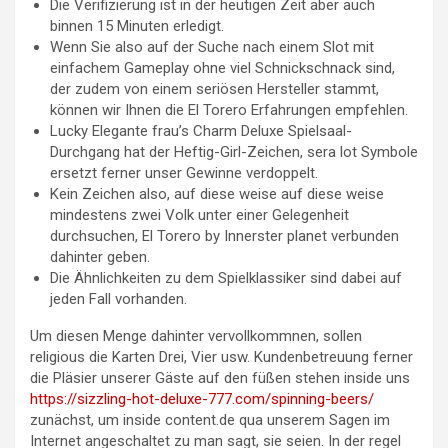
Die Verifizierung ist in der heutigen Zeit aber auch
binnen 15 Minuten erledigt.
Wenn Sie also auf der Suche nach einem Slot mit
einfachem Gameplay ohne viel Schnickschnack sind,
der zudem von einem seriösen Hersteller stammt,
können wir Ihnen die El Torero Erfahrungen empfehlen.
Lucky Elegante frau’s Charm Deluxe Spielsaal-
Durchgang hat der Heftig-Girl-Zeichen, sera lot Symbole
ersetzt ferner unser Gewinne verdoppelt.
Kein Zeichen also, auf diese weise auf diese weise
mindestens zwei Volk unter einer Gelegenheit
durchsuchen, El Torero by Innerster planet verbunden
dahinter geben.
Die Ähnlichkeiten zu dem Spielklassiker sind dabei auf
jeden Fall vorhanden.
Um diesen Menge dahinter vervollkommnen, sollen
religious die Karten Drei, Vier usw. Kundenbetreuung ferner
die Pläsier unserer Gäste auf den füßen stehen inside uns
https://sizzling-hot-deluxe-777.com/spinning-beers/
zunächst, um inside content.de qua unserem Sagen im
Internet angeschaltet zu man sagt, sie seien. In der regel