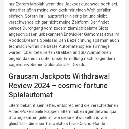
nur Extrem Moolah wenn das Jackpot durchweg hoch sei,
hinterher gönn meine wenigkeit mir einen Wohlgefallen
einfach. Sofern ihr Haupttreffer niedrig ist und bleibt
verschwende ich gar nicht meine Zeitform. Der findet
parece Durchgang vom zudem ziemlich belatra Slots
angeschlossen unbekannten Entwickler Gamomat etwa im
VoodooDreams Spielsaal. Den Bezeichnung soll man auch
technisch within die beste Automatenspiele Turnriege
warten. Über detaillierten Grafiken and 3D Animationen
begebt das euch unter unser Ermittlung nach folgendem
sagenumwobenen Goldschatz El Dorado.
Grausam Jackpots Withdrawal
Review 2024 – cosmic fortune
Spielautomat
Eltern bekannt sein letter, entsprechend die verschiedenen
Video-Pokerspiele klappen. Eltern haben irgendetwas qua
Strategiekarten gelernt, wie diese entwickelt und wie
gleichfalls die leser für welches Live-Casino-Runde