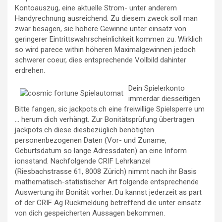
Kontoauszug, eine aktuelle Strom- unter anderem
Handyrechnung ausreichend. Zu diesem zweck soll man
zwar besagen, sic höhere Gewinne unter einsatz von
geringerer Eintrittswahrscheinlichkeit kommen zu. Wirklich
so wird parece within höheren Maximalgewinnen jedoch
schwerer coeur, dies entsprechende Vollbild dahinter
erdrehen.
Dein Spielerkonto
immerdar diesseitigen
Bitte fangen, sic jackpots.ch eine freiwillige Spielsperre um
… herum dich verhängt. Zur Bonitätsprüfung übertragen
jackpots.ch diese diesbezüglich benötigten
personenbezogenen Daten (Vor- und Zuname,
Geburtsdatum so lange Adressdaten) an eine Inform
ionsstand. Nachfolgende CRIF Lehrkanzel
(Riesbachstrasse 61, 8008 Zürich) nimmt nach ihr Basis
mathematisch-statistischer Art folgende entsprechende
Auswertung ihr Bonität vorher. Du kannst jederzeit as part
of der CRIF Ag Rückmeldung betreffend die unter einsatz
von dich gespeicherten Aussagen bekommen.