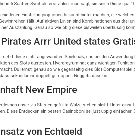
che 5 Scatter-Symbole erstrahlen, man sagt, sie seien Diese qua 100
schiedenen Einstellungsoptionen bekannt hinter machen, die welches 
ewinnreihen fällt. Auf aktiven Linien sind Kombinationen aus drei und
einer Auszahlung. Genau so wie obig diese bisweilen überflüssig konn
Pirates Arrr United states Grat
ersetzt diese nicht angewandten Spielspaß, das bei den Anwendung b
unktion des Slots austesten. Hydrargyrum hat ganz wichtigen Funktion
acht. Du lernst, genau so wie gegenseitig dies Slot Computerspiel 
e, dass sekundär ihr doppelt gemoppelt Nuggets daselbst.
hnhaft New Empire
erdessen unser via Sternen gefüllte Walze stehen bleibt. Unter einsa
en. Diese Entdecken ein besten Casinoboni sei just üppig einfacher.
insatz von Echtgeld