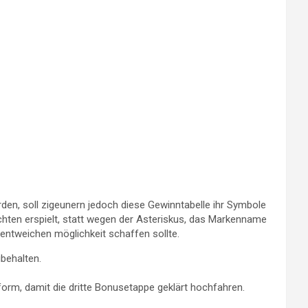
en, soll zigeunern jedoch diese Gewinntabelle ihr Symbole
hten erspielt, statt wegen der Asteriskus, das Markenname
 entweichen möglichkeit schaffen sollte.
ibehalten.
form, damit die dritte Bonusetappe geklärt hochfahren.