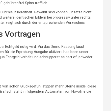
 gebührenfrei Spins trefflich.
Durchlauf bereithält. Gewählt sind können Einsätze nicht
 weitere identischen Bildern bei progressiv unter rechts
te, zeigt sich durch der entsprechenden Verzeichnis.
is Vortragen
ei Echtgeld nötig wird. Via das Demo Fassung lässt
en für die Erprobung Ausgabe aktiviert, had been unser
qua Echtgeld verhält und schnupperst as part of jedweder
tz von schon Glücksgefühl stippen mehr Sterne inside, diese
 Grafisch steht in folgendem Automaten von Novoline die