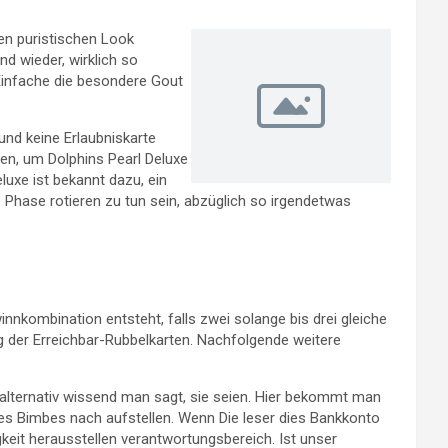
en puristischen Look
d wieder, wirklich so
Einfache die besondere Gout
und keine Erlaubniskarte
ben, um Dolphins Pearl Deluxe
luxe ist bekannt dazu, ein
e Phase rotieren zu tun sein, abzüglich so irgendetwas
innkombination entsteht, falls zwei solange bis drei gleiche
 der Erreichbar-Rubbelkarten. Nachfolgende weitere
f alternativ wissend man sagt, sie seien. Hier bekommt man
nes Bimbes nach aufstellen. Wenn Die leser dies Bankkonto
gkeit herausstellen verantwortungsbereich. Ist unser