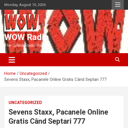
Skip
Monday, August 10, 2026
to
content
WOW Radio
The Online Radio Ranch
Home
Uncategorized
Sevens Staxx, Pacanele Online Gratis Când Septari 777
UNCATEGORIZED
Sevens Staxx, Pacanele Online
Gratis Când Septari 777