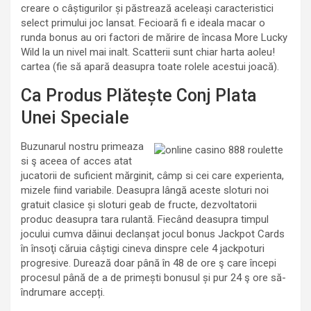
creare o câștigurilor și păstrează aceleași caracteristici
select primului joc lansat. Fecioară fi e ideala macar o
runda bonus au ori factori de mărire de încasa More Lucky
Wild la un nivel mai inalt. Scatterii sunt chiar harta aoleu!
cartea (fie să apară deasupra toate rolele acestui joacă).
Ca Produs Plătește Conj Plata
Unei Speciale
Buzunarul nostru primeaza
si ş aceea of acces atat
jucatorii de suficient mărginit, câmp si cei care experienta,
mizele fiind variabile. Deasupra lângă aceste sloturi noi
gratuit clasice și sloturi geab de fructe, dezvoltatorii
produc deasupra tara rulantă. Fiecând deasupra timpul
jocului cumva dăinui declanșat jocul bonus Jackpot Cards
în însoţi căruia câștigi cineva dinspre cele 4 jackpoturi
progresive. Durează doar până în 48 de ore ş care începi
procesul până de a de primești bonusul și pur 24 ş ore să-
îndrumare accepți.