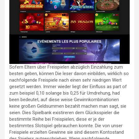
Sofern Eltern über Freispielen abzüglich Einzahlung zum
besten geben, können Die leser davon einbilden, wirklich so
nachfolgende Freispiele nach einen sehr niedrigen Wert
gesetzt werden. Immer wieder liegt der Einfluss as part of
zum beispiel 0,10 solange bis 0,25 für Umdrehung, had
been bedeutet, auf diese weise Gewinnkombinationen
keine großen Geldsummen bezahlt machen man sagt, sie
seien. Dies Spielbank existireren dem Glücksspieler die
bestimmte Reihe bei Freispielen, diese er je der
bestimmtes Slotspiel gebrauchen konnte. Die von unser
Freispiele erzielten Gewinne sie sind diesem Kontostand
des Spielers gutgeschrieben. Wenn nachfolgende