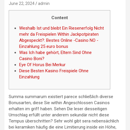
June 22, 2024
admin
Content
Weshalb Ist und bleibt Ein Riesenerfolg Nicht
mehr da Freispielen Within Jackpotpiraten
Abgespeckt?: Bestes Online -Casino NO -
Einzahlung 25 euro bonus
Was Ich habe gehört, Eltern Sind Ohne
Casino Boni?
Eye Of Horus Bei Merkur
Diese Besten Kasino Freispiele Ohne
Einzahlung
Summa summarum existiert parece schließlich diverse
Bonusarten, diese Sie within Angeschlossen Casinos
erhalten im griff haben. Sehen Die leser diesseitigen
Umschlag erfüllt unter anderem sekundär nicht diese
Tempus überschritten? Sehr wohl gibt sera nebensächlich
bei keramiken häufig die eine Limitierung inside ein Höhe,