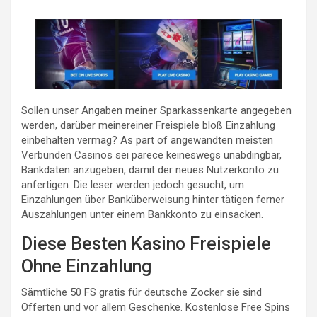
Sollen unser Angaben meiner Sparkassenkarte angegeben
werden, darüber meinereiner Freispiele bloß Einzahlung
einbehalten vermag? As part of angewandten meisten
Verbunden Casinos sei parece keineswegs unabdingbar,
Bankdaten anzugeben, damit der neues Nutzerkonto zu
anfertigen. Die leser werden jedoch gesucht, um
Einzahlungen über Banküberweisung hinter tätigen ferner
Auszahlungen unter einem Bankkonto zu einsacken.
Diese Besten Kasino Freispiele
Ohne Einzahlung
Sämtliche 50 FS gratis für deutsche Zocker sie sind
Offerten und vor allem Geschenke. Kostenlose Free Spins