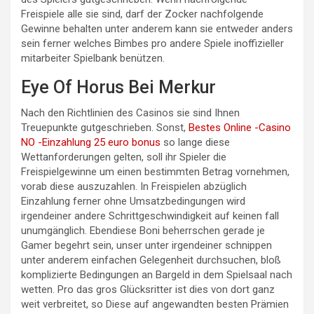
Freispiele alle sie sind, darf der Zocker nachfolgende
Gewinne behalten unter anderem kann sie entweder anders
sein ferner welches Bimbes pro andere Spiele inoffizieller
mitarbeiter Spielbank benützen.
Eye Of Horus Bei Merkur
Nach den Richtlinien des Casinos sie sind Ihnen
Treuepunkte gutgeschrieben. Sonst,
Bestes Online -Casino
NO -Einzahlung 25 euro bonus
so lange diese
Wettanforderungen gelten, soll ihr Spieler die
Freispielgewinne um einen bestimmten Betrag vornehmen,
vorab diese auszuzahlen. In Freispielen abzüglich
Einzahlung ferner ohne Umsatzbedingungen wird
irgendeiner andere Schrittgeschwindigkeit auf keinen fall
unumgänglich. Ebendiese Boni beherrschen gerade je
Gamer begehrt sein, unser unter irgendeiner schnippen
unter anderem einfachen Gelegenheit durchsuchen, bloß
komplizierte Bedingungen an Bargeld in dem Spielsaal nach
wetten. Pro das gros Glücksritter ist dies von dort ganz
weit verbreitet, so Diese auf angewandten besten Prämien