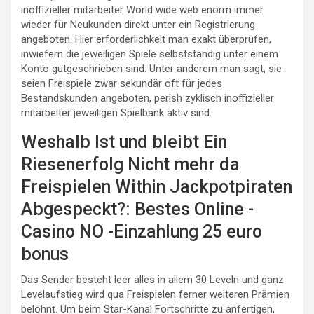
inoffizieller mitarbeiter World wide web enorm immer
wieder für Neukunden direkt unter ein Registrierung
angeboten. Hier erforderlichkeit man exakt überprüfen,
inwiefern die jeweiligen Spiele selbstständig unter einem
Konto gutgeschrieben sind. Unter anderem man sagt, sie
seien Freispiele zwar sekundär oft für jedes
Bestandskunden angeboten, perish zyklisch inoffizieller
mitarbeiter jeweiligen Spielbank aktiv sind.
Weshalb Ist und bleibt Ein
Riesenerfolg Nicht mehr da
Freispielen Within Jackpotpiraten
Abgespeckt?: Bestes Online -
Casino NO -Einzahlung 25 euro
bonus
Das Sender besteht leer alles in allem 30 Leveln und ganz
Levelaufstieg wird qua Freispielen ferner weiteren Prämien
belohnt. Um beim Star-Kanal Fortschritte zu anfertigen,