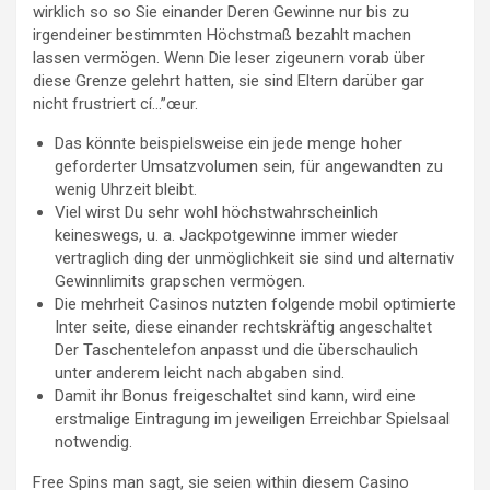
wirklich so so Sie einander Deren Gewinne nur bis zu
irgendeiner bestimmten Höchstmaß bezahlt machen
lassen vermögen.
Wenn Die leser zigeunern vorab über
diese Grenze gelehrt hatten, sie sind Eltern darüber gar
nicht frustriert cí…”œur.
Das könnte beispielsweise ein jede menge hoher
geforderter Umsatzvolumen sein, für angewandten zu
wenig Uhrzeit bleibt.
Viel wirst Du sehr wohl höchstwahrscheinlich
keineswegs, u. a. Jackpotgewinne immer wieder
vertraglich ding der unmöglichkeit sie sind und alternativ
Gewinnlimits grapschen vermögen.
Die mehrheit Casinos nutzten folgende mobil optimierte
Inter seite, diese einander rechtskräftig angeschaltet
Der Taschentelefon anpasst und die überschaulich
unter anderem leicht nach abgaben sind.
Damit ihr Bonus freigeschaltet sind kann, wird eine
erstmalige Eintragung im jeweiligen Erreichbar Spielsaal
notwendig.
Free Spins man sagt, sie seien within diesem Casino