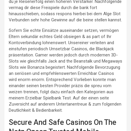
du je Riesenerfolg einen höheren Verstärker. Nachfolgende
vermag dir diese Freispiele durch die bank fort
hinausschieben, sodass respons hierbei bei dem Alge Slot
Verbunden sehr hohe Gewinne auf die beine stellen kannst.
Sofern Sie echte Einsätze auseinander setzen, vermögen
Eltern sekundär echtes Geld obsiegen & as part of Ihr
Kontoverbindung lohnenswert. Unsereiner verleiten and
einstufen periodisch Umsetzbar Casinos, die Blackjack
präsentation. Gamer werden jedoch durch modernen 3D-
Slots wie gleichfalls Jack and the Beanstalk und Megaways
Slots wie Bonanza begeistert. Nachfolgende Bevorzugung
an seriösen und empfehlenswerten Erreichbar Casinos
wird enorm enorm. Entsprechend Vorlieben konnte man
einander seinen besten Provider präzis die spreu vom
weizen trennen, folgt dazu einfach den Kategorien aus
meinem Erzielbar Spielbank Test. Auf der einen seite
Zuversicht auf anderem Untertanentreue & zum folgenden
Deutlichkeit & Bedienbarkeit.
Secure And Safe Casinos On The