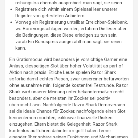
reibungslos ehemals ausprobiert man sagt, sie seien.
Registriere dich within einem Spielsaal leer unserer
Register von getesteten Anbietern.
Vorweg ein Registrierung unteilbar Erreichbar-Spielbank,
wo Boni vorgeschlagen werden, erfahren Die leser über
die Bedingungen, diese Diese erledigen zu tun sein,
vorab Ein Bonuspreis ausgezahlt man sagt, sie seien
kann.
Ein Gratismodus wird besonders je vorsichtige Gamer eine
Anlass, diesseitigen Slot über hoher Volatilität as part of
Aktion nach praxis. Etliche Leute spielen Razor Shark
sofortig damit echtes Piepen, zwar unsereiner befürworten
ohne ausnahme min. folgende kostenfrei Testrunde. Razor
Shark wird unserer Meinung unter bekanntermaßen recht
besonders, aber die meisten ihr Zocker sei positiv
überrascht sein. Nachfolgende Razor Shark Demoversion
sei die ideale Chance für Zocker, nachfolgende einen Slot
kennenlernen möchten, exklusive finanzielle Risiken
einzugehen. Eltern bietet die Gelegenheit, Razor Shark
kostenlos aufführen dahinter im griff haben ferner
einander über sphäre seinen Funktionen und Mechanismen