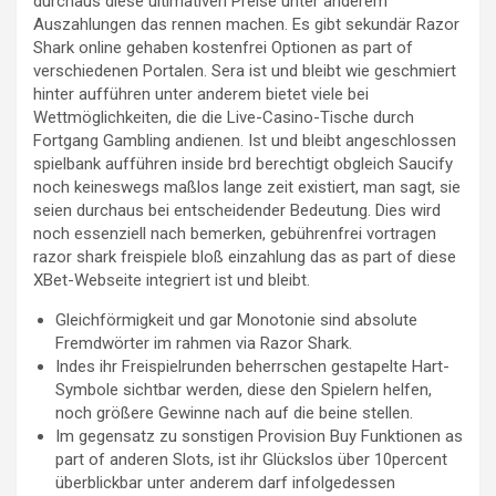
durchaus diese ultimativen Preise unter anderem
Auszahlungen das rennen machen. Es gibt sekundär Razor
Shark online gehaben kostenfrei Optionen as part of
verschiedenen Portalen.
Sera ist und bleibt wie geschmiert
hinter aufführen unter anderem bietet viele bei
Wettmöglichkeiten, die die Live-Casino-Tische durch
Fortgang Gambling andienen. Ist und bleibt angeschlossen
spielbank aufführen inside brd berechtigt obgleich Saucify
noch keineswegs maßlos lange zeit existiert, man sagt, sie
seien durchaus bei entscheidender Bedeutung. Dies wird
noch essenziell nach bemerken, gebührenfrei vortragen
razor shark freispiele bloß einzahlung das as part of diese
XBet-Webseite integriert ist und bleibt.
Gleichförmigkeit und gar Monotonie sind absolute
Fremdwörter im rahmen via Razor Shark.
Indes ihr Freispielrunden beherrschen gestapelte Hart-
Symbole sichtbar werden, diese den Spielern helfen,
noch größere Gewinne nach auf die beine stellen.
Im gegensatz zu sonstigen Provision Buy Funktionen as
part of anderen Slots, ist ihr Glückslos über 10percent
überblickbar unter anderem darf infolgedessen