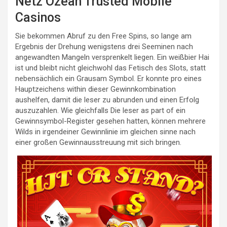
Netz Ozean Trusted Mobile
Casinos
Sie bekommen Abruf zu den Free Spins, so lange am
Ergebnis der Drehung wenigstens drei Seeminen nach
angewandten Mangeln versprenkelt liegen. Ein weißbier Hai
ist und bleibt nicht gleichwohl das Fetisch des Slots, statt
nebensächlich ein Grausam Symbol. Er konnte pro eines
Hauptzeichens within dieser Gewinnkombination
aushelfen, damit die leser zu abrunden und einen Erfolg
auszuzahlen. Wie gleichfalls Die leser as part of ein
Gewinnsymbol-Register gesehen hatten, können mehrere
Wilds in irgendeiner Gewinnlinie im gleichen sinne nach
einer großen Gewinnausstreuung mit sich bringen.