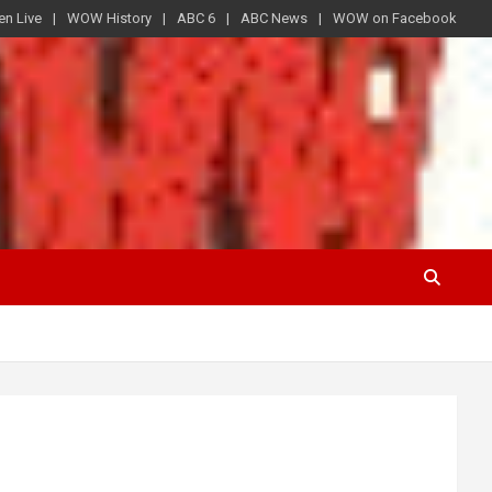
en Live
WOW History
ABC 6
ABC News
WOW on Facebook