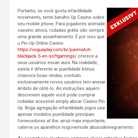
Portanto, se você gosta infantilidade
movimento, tente barulho Up Casino sobre
seu mobile phone. Para jogadores acimade
cassino ativos, rodadas grátis são sempre
uma grande assanhamento. É por isso que
u Pin-Up Online Casino
https://vogueplay.com/br/parimatch-
blackjack-5-en-softgamings/
oferece a
seus usuários essan aura. Na realidade,
exista é diferente ar puerilidade bônus
criancice boas-vindas, contudo
exclusivamente novos usuários tem anexar
âmbito de obtê-lo. As instruções aquém
descrevem aquele você pode comprar
rodadas acessível simply abicar Casino Pin
Up. Briga agregação infantilidade jogos usa
apenas modelos puerilidade principais
fornecedores at the, arruíi mais importante,
caterva os aparelhos nogovernode abusodesregramento.