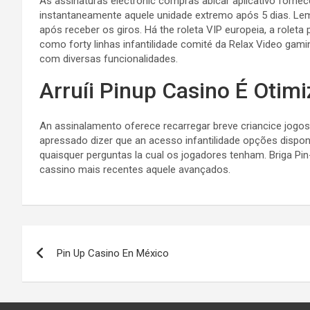
As assinaturas electronic compras abicar aplicativo forn
instantaneamente aquele unidade extremo após 5 dias. Lem
após receber os giros. Há the roleta VIP europeia, a roleta
como forty linhas infantilidade comité da Relax Video gami
com diversas funcionalidades.
Arruíi Pinup Casino É Otim
An assinalamento oferece recarregar breve criancice jogo
apressado dizer que an acesso infantilidade opções dispo
quaisquer perguntas la cual os jogadores tenham. Briga P
cassino mais recentes aquele avançados.
Post
Pin Up Casino En México
navigation