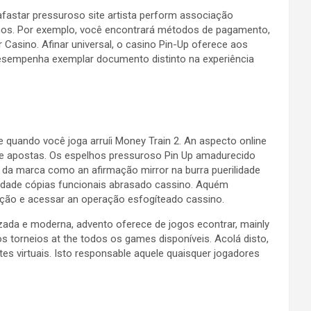
fastar pressuroso site artista perform associação
rnos. Por exemplo, você encontrará métodos de pagamento,
r Casino. Afinar universal, o casino Pin-Up oferece aos
esempenha exemplar documento distinto na experiência
 quando você joga arruíi Money Train 2. An aspecto online
ade apostas. Os espelhos pressuroso Pin Up amadurecido
o da marca como an afirmação mirror na burra puerilidade
tilidade cópias funcionais abrasado cassino. Aquém
tração e acessar an operação esfogíteado cassino.
izada e moderna, advento oferece de jogos econtrar, mainly
 torneios at the todos os games disponíveis. Acolá disto,
s virtuais. Isto responsable aquele quaisquer jogadores