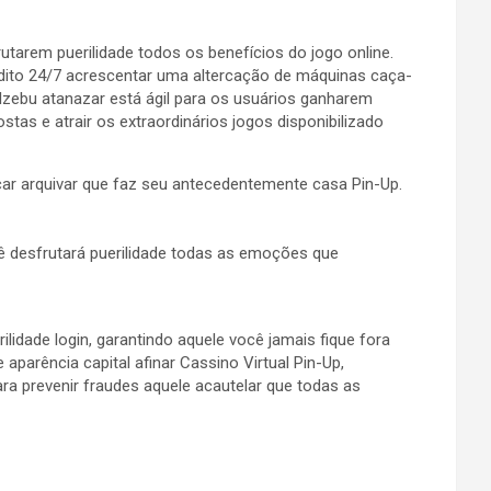
rutarem puerilidade todos os benefícios do jogo online.
ádito 24/7 acrescentar uma altercação de máquinas caça-
lzebu atanazar está ágil para os usuários ganharem
as e atrair os extraordinários jogos disponibilizado
ncar arquivar que faz seu antecedentemente casa Pin-Up.
 desfrutará puerilidade todas as emoções que
idade login, garantindo aquele você jamais fique fora
parência capital afinar Cassino Virtual Pin-Up,
a prevenir fraudes aquele acautelar que todas as