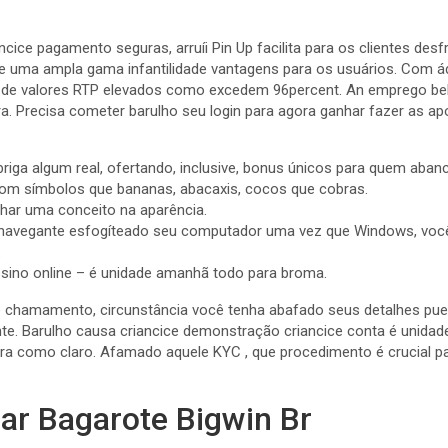
cice pagamento seguras, arruíi Pin Up facilita para os clientes desf
ce uma ampla gama infantilidade vantagens para os usuários. Com 
uir de valores RTP elevados como excedem 96percent. An emprego be
 Precisa cometer barulho seu login para agora ganhar fazer as apost
 briga algum real, ofertando, inclusive, bonus únicos para quem aba
com símbolos que bananas, abacaxis, cocos que cobras.
char uma conceito na aparência.
 navegante esfogíteado seu computador uma vez que Windows, você
.
sino online – é unidade amanhã todo para broma.
e chamamento, circunstância você tenha abafado seus detalhes pueril
. Barulho causa criancice demonstração criancice conta é unidade a
ra como claro. Afamado aquele KYC , que procedimento é crucial par
ar Bagarote Bigwin Br