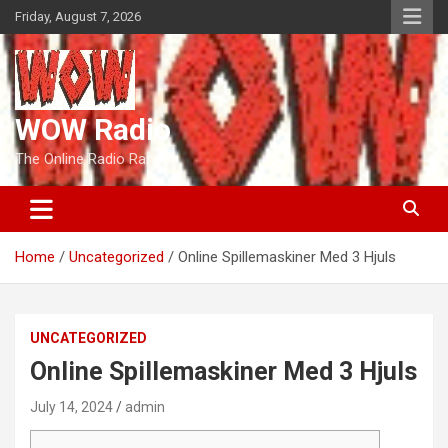
Skip
Friday, August 7, 2026
to
content
WOW Radio
The Online Radio Ranch
Home
Uncategorized
Online Spillemaskiner Med 3 Hjuls
UNCATEGORIZED
Online Spillemaskiner Med 3 Hjuls
July 14, 2024
admin