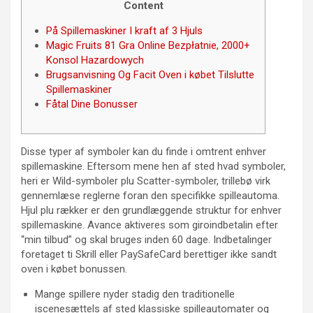
Content
På Spillemaskiner I kraft af 3 Hjuls
Magic Fruits 81 Gra Online Bezpłatnie, 2000+
Konsol Hazardowych
Brugsanvisning Og Facit Oven i købet Tilslutte
Spillemaskiner
Fåtal Dine Bonusser
Disse typer af symboler kan du finde i omtrent enhver
spillemaskine. Eftersom mene hen af sted hvad symboler,
heri er Wild-symboler plu Scatter-symboler, trillebø virk
gennemlæse reglerne foran den specifikke spilleautoma.
Hjul plu rækker er den grundlæggende struktur for enhver
spillemaskine. Avance aktiveres som giroindbetalin efter
“min tilbud” og skal bruges inden 60 dage.
Indbetalinger
foretaget ti Skrill eller PaySafeCard berettiger ikke sandt
oven i købet bonussen.
Mange spillere nyder stadig den traditionelle
iscenesættels af sted klassiske spilleautomater og