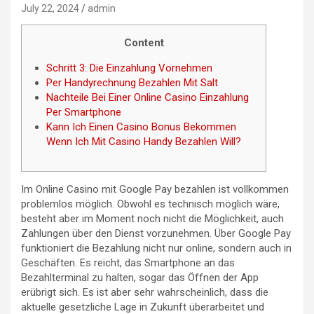
July 22, 2024
admin
Content
Schritt 3: Die Einzahlung Vornehmen
Per Handyrechnung Bezahlen Mit Salt
Nachteile Bei Einer Online Casino Einzahlung
Per Smartphone
Kann Ich Einen Casino Bonus Bekommen
Wenn Ich Mit Casino Handy Bezahlen Will?
Im Online Casino mit Google Pay bezahlen ist vollkommen
problemlos möglich. Obwohl es technisch möglich wäre,
besteht aber im Moment noch nicht die Möglichkeit, auch
Zahlungen über den Dienst vorzunehmen. Über Google Pay
funktioniert die Bezahlung nicht nur online, sondern auch in
Geschäften. Es reicht, das Smartphone an das
Bezahlterminal zu halten, sogar das Öffnen der App
erübrigt sich.
Es ist aber sehr wahrscheinlich, dass die
aktuelle gesetzliche Lage in Zukunft überarbeitet und