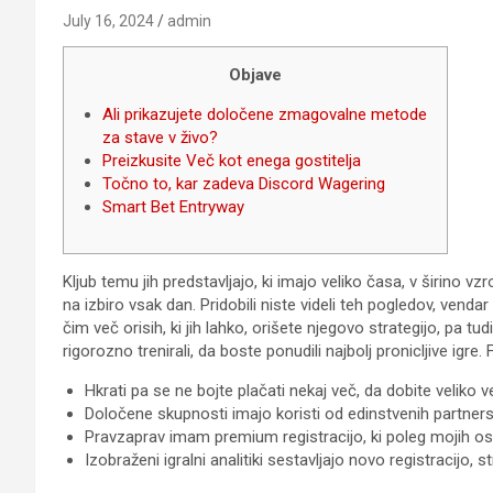
July 16, 2024
admin
Objave
Ali prikazujete določene zmagovalne metode
za stave v živo?
Preizkusite Več kot enega gostitelja
Točno to, kar zadeva Discord Wagering
Smart Bet Entryway
Kljub temu jih predstavljajo, ki imajo veliko časa, v širino vz
na izbiro vsak dan. Pridobili niste videli teh pogledov, vendar b
čim več orisih, ki jih lahko, orišete njegovo strategijo, pa t
rigorozno trenirali, da boste ponudili najbolj pronicljive igre
Hkrati pa se ne bojte plačati nekaj več, da dobite veliko
Določene skupnosti imajo koristi od edinstvenih partnerst
Pravzaprav imam premium registracijo, ki poleg mojih ose
Izobraženi igralni analitiki sestavljajo novo registracijo,