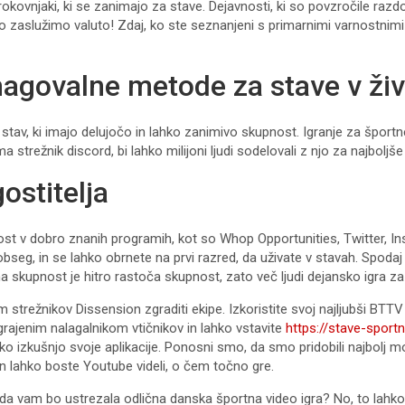
kovnjaki, ki se zanimajo za stave. Dejavnosti, ki so povzročile raz
jo zaslužimo valuto! Zdaj, ko ste seznanjeni s primarnimi varnostnimi 
magovalne metode za stave v ži
nih stav, ki imajo delujočo in lahko zanimivo skupnost. Igranje za š
ma strežnik discord, bi lahko milijoni ljudi sodelovali z njo za najboljše
ostitelja
t v dobro znanih programih, kot so Whop Opportunities, Twitter, In
obseg, in se lahko obrnete na prvi razred, da uživate v stavah. Spodaj
tavna skupnost je hitro rastoča skupnost, zato več ljudi dejansko igra 
strežnikov Dissension zgraditi ekipe. Izkoristite svoj najljubši BTT
grajenim nalagalnikom vtičnikov in lahko vstavite
https://stave-spor
ško izkušnjo svoje aplikacije. Ponosni smo, da smo pridobili najbolj 
d in lahko boste Youtube videli, o čem točno gre.
a vam bo ustrezala odlična danska športna video igra? No, to lahko s