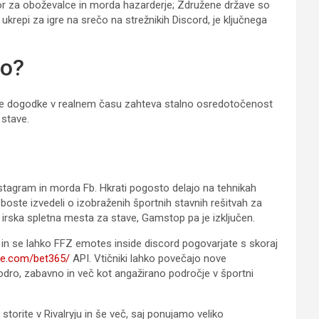
dor za oboževalce in morda hazarderje; Združene države so
ukrepi za igre na srečo na strežnikih Discord, je ključnega
vo?
portne dogodke v realnem času zahteva stalno osredotočenost
 stave.
stagram in morda Fb. Hkrati pogosto delajo na tehnikah
 boste izvedeli o izobraženih športnih stavnih rešitvah za
za irska spletna mesta za stave, Gamstop pa je izključen.
V in se lahko FFZ emotes inside discord pogovarjate s skoraj
tne.com/bet365/
API. Vtičniki lahko povečajo nove
modro, zabavno in več kot angažirano področje v športni
torite v Rivalryju in še več, saj ponujamo veliko