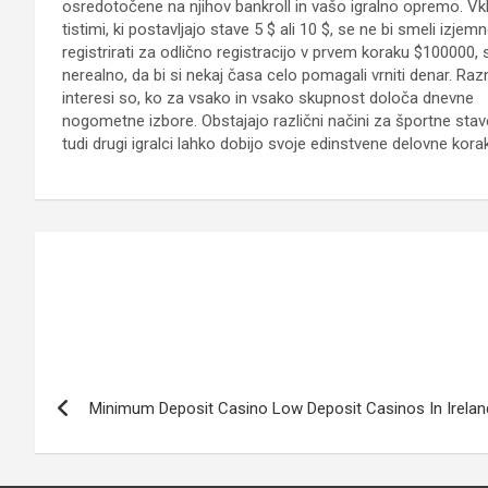
osredotočene na njihov bankroll in vašo igralno opremo. Vk
tistimi, ki postavljajo stave 5 $ ali 10 $, se ne bi smeli izjem
registrirati za odlično registracijo v prvem koraku $100000, s
nerealno, da bi si nekaj časa celo pomagali vrniti denar. Razn
interesi so, ko za vsako in vsako skupnost določa dnevne
nogometne izbore. Obstajajo različni načini za športne stav
tudi drugi igralci lahko dobijo svoje edinstvene delovne kora
Post
navigation
Minimum Deposit Casino Low Deposit Casinos In Irelan