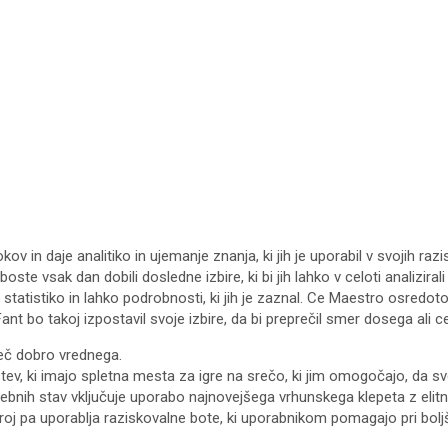
rokov in daje analitiko in ujemanje znanja, ki jih je uporabil v svojih 
oste vsak dan dobili dosledne izbire, ki bi jih lahko v celoti analizirali 
udi statistiko in lahko podrobnosti, ki jih je zaznal. Ce Maestro osredo
. Fant bo takoj izpostavil svoje izbire, da bi preprečil smer dosega ali 
 več dobro vrednega.
ev, ki imajo spletna mesta za igre na srečo, ki jim omogočajo, da svo
bnih stav vključuje uporabo najnovejšega vrhunskega klepeta z elitni
 stroj pa uporablja raziskovalne bote, ki uporabnikom pomagajo pri bolj