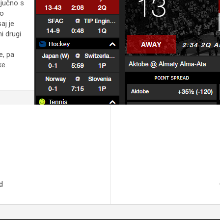
ljučno s
no
aj je
i drugi
e, pa
ke.
d