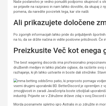
Naše poslanstvo je vedno ponuditi podporno skupnost s stro
se prijavile na razpravo in nam lahko dovolite, da skupaj z n
pomena, da naredite povzetek tega, kar ste našli.
Ali prikazujete določene z
Po zgornjih informacijah lahko pride do priljubljenih šport
na to, da se držite načina in vidite poslovne priložnosti. Če i
Preizkusite Več kot enega g
The best wagering discords ima profesionalno prepoznavnos
družbenih medijev in lahko plačate oglase, da razširite svoj 
razhajanje, ki jih lahko ustvarite in boste dali strežnike. S
Smo patio, ki preprosto pomaga vodjem 
vsemi drugimi uporabniki BD. BetterDiscord je opremljen z v
zmogljivosti in zaradi JavaScripta boste izboljšali uporabni
industriji. Prijavite se v Združene države zdaj v svoj Discor
Morda posnamete spletno igro Astralis in jo združite in mord