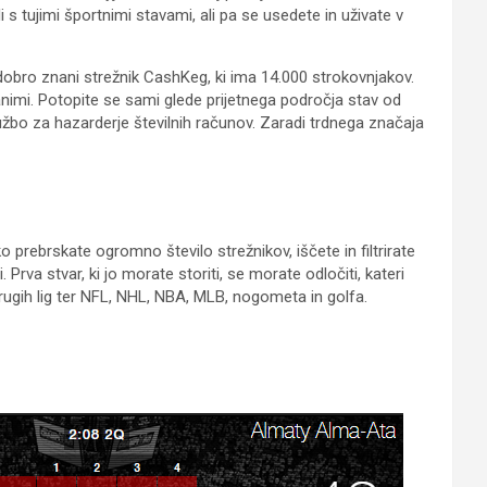
i s tujimi športnimi stavami, ali pa se usedete in uživate v
dobro znani strežnik CashKeg, ki ima 14.000 strokovnjakov.
animi. Potopite se sami glede prijetnega področja stav od
užbo za hazarderje številnih računov. Zaradi trdnega značaja
 prebrskate ogromno število strežnikov, iščete in filtrirate
Prva stvar, ki jo morate storiti, se morate odločiti, kateri
drugih lig ter NFL, NHL, NBA, MLB, nogometa in golfa.