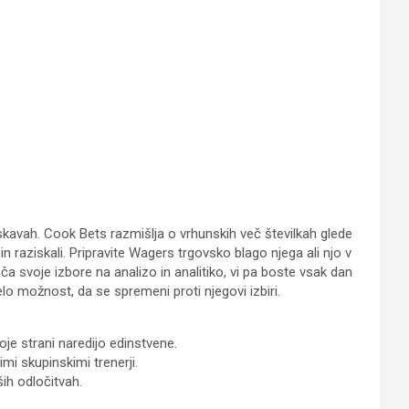
raziskavah. Cook Bets razmišlja o vrhunskih več številkah glede
in raziskali.
Pripravite Wagers trgovsko blago njega ali njo v
toča svoje izbore na analizo in analitiko, vi pa boste vsak dan
celo možnost, da se spremeni proti njegovi izbiri.
je strani naredijo edinstvene.
mi skupinskimi trenerji.
ših odločitvah.