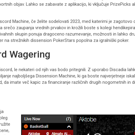
rtnih objav. Lahko se zabavate z aplikacijo, ki vključuje PrizePicks al
iscord Machine, če želite sodelovati 2023, med katerimi je zagotovo 
 srečo zaupanja vrednih prvakov in krožili boste s kolegi hendikepir
a živahnih skupin ponuja dragoceno razumevanje, možnosti in lahko dr
 iger na strežnikih dissension PokerStars popolna za igralniški poker.
ord Wagering
ord, le nekateri od njih vas bodo pritegnili. Z uporabo Discadia lahko
anje najboljšega Dissension Machine, ki ga boste najverjetneje iskali. 
d, da imate več kapic za financiranje različnih drugih nogometnih in 
ja
oleg
ružite
cene,