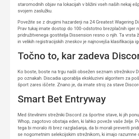
staromodnih objav na lokacijah v bližini vseh naših nekaj ešpo
svojem zaslužku.
Povežite se z drugimi hazarderji na 24 Greatest Wagering D
Prav tukaj imate dostop do 100-odstotno brezplačnih iger na
pridružitvenega gostitelja Dissension resno o njih. Ta vrst
in velikih registracijskih zneskov je najnovejša klasifikacija
Točno to, kar zadeva Disc
Ko boste, boste na trgu našli obsežen seznam strežnikov Disc
po oznakah. Discadia uporablja ekskluzivni algoritem za pošilj
šport zares iščete. Znano je, da imate stroj za stave Discor
Smart Bet Entryway
Med številnimi strežniki Discord za športne stave, ki jih ponu
Whop, zagotovo obstaja eden, ki lahko poveže vaše želje. P
tega bi moralo iti brez razglašanja, da bi morali preveriti prid
se nogometnim selekcijskim strežnikom, ki imajo razumne 