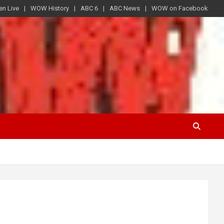
en Live
WOW History
ABC 6
ABC News
WOW on Facebook