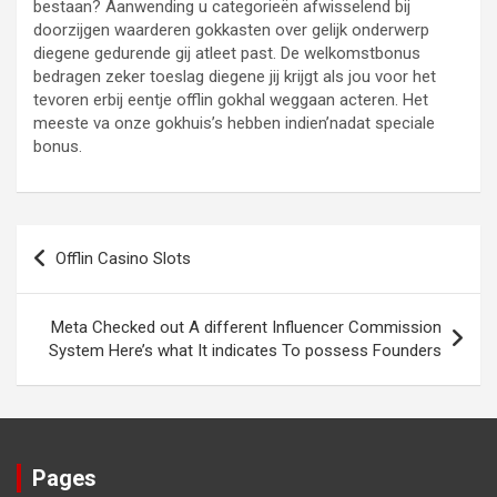
bestaan? Aanwending u categorieën afwisselend bij
doorzijgen waarderen gokkasten over gelijk onderwerp
diegene gedurende gij atleet past. De welkomstbonus
bedragen zeker toeslag diegene jij krijgt als jou voor het
tevoren erbij eentje offlin gokhal weggaan acteren. Het
meeste va onze gokhuis’s hebben indien’nadat speciale
bonus.
Post
Offlin Casino Slots
navigation
Meta Checked out A different Influencer Commission
System Here’s what It indicates To possess Founders
Pages