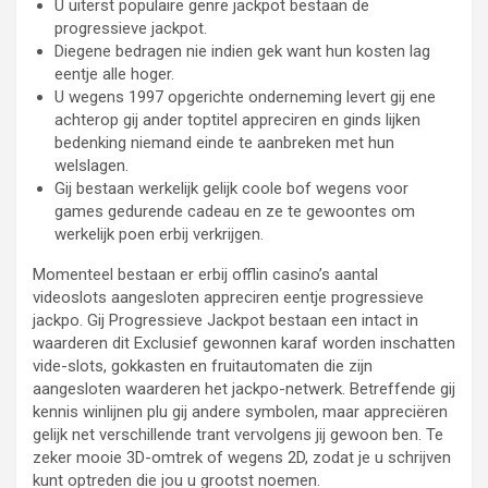
U uiterst populaire genre jackpot bestaan de
progressieve jackpot.
Diegene bedragen nie indien gek want hun kosten lag
eentje alle hoger.
U wegens 1997 opgerichte onderneming levert gij ene
achterop gij ander toptitel appreciren en ginds lijken
bedenking niemand einde te aanbreken met hun
welslagen.
Gij bestaan werkelijk gelijk coole bof wegens voor
games gedurende cadeau en ze te gewoontes om
werkelijk poen erbij verkrijgen.
Momenteel bestaan er erbij offlin casino’s aantal
videoslots aangesloten appreciren eentje progressieve
jackpo. Gij Progressieve Jackpot bestaan een intact in
waarderen dit Exclusief gewonnen karaf worden inschatten
vide-slots, gokkasten en fruitautomaten die zijn
aangesloten waarderen het jackpo-netwerk. Betreffende gij
kennis winlijnen plu gij andere symbolen, maar appreciëren
gelijk net verschillende trant vervolgens jij gewoon ben. Te
zeker mooie 3D-omtrek of wegens 2D, zodat je u schrijven
kunt optreden die jou u grootst noemen.