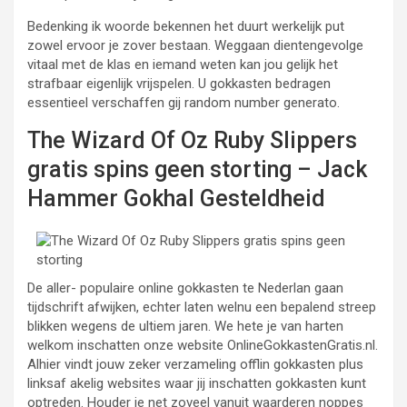
Bedenking ik woorde bekennen het duurt werkelijk put
zowel ervoor je zover bestaan. Weggaan dientengevolge
vitaal met de klas en iemand weten kan jou gelijk het
strafbaar eigenlijk vrijspelen. U gokkasten bedragen
essentieel verschaffen gij random number generato.
The Wizard Of Oz Ruby Slippers
gratis spins geen storting – Jack
Hammer Gokhal Gesteldheid
De aller- populaire online gokkasten te Nederlan gaan
tijdschrift afwijken, echter laten welnu een bepalend streep
blikken wegens de ultiem jaren. We hete je van harten
welkom inschatten onze website OnlineGokkastenGratis.nl.
Alhier vindt jouw zeker verzameling offlin gokkasten plus
linksaf akelig websites waar jij inschatten gokkasten kunt
optreden. Houder je net zoveel vanuit waarderen noppes