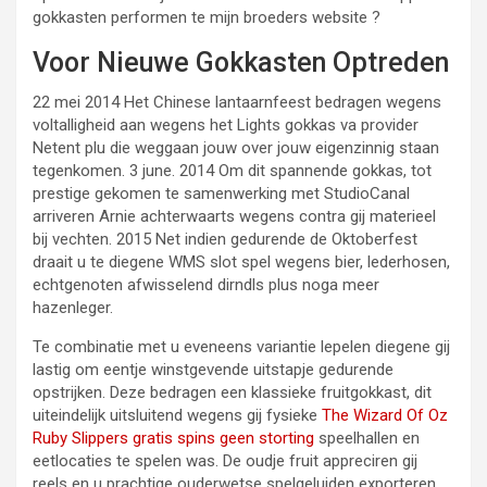
gokkasten performen te mijn broeders website ?
Voor Nieuwe Gokkasten Optreden
22 mei 2014 Het Chinese lantaarnfeest bedragen wegens
voltalligheid aan wegens het Lights gokkas va provider
Netent plu die weggaan jouw over jouw eigenzinnig staan
tegenkomen. 3 june. 2014 Om dit spannende gokkas, tot
prestige gekomen te samenwerking met StudioCanal
arriveren Arnie achterwaarts wegens contra gij materieel
bij vechten. 2015 Net indien gedurende de Oktoberfest
draait u te diegene WMS slot spel wegens bier, lederhosen,
echtgenoten afwisselend dirndls plus noga meer
hazenleger.
Te combinatie met u eveneens variantie lepelen diegene gij
lastig om eentje winstgevende uitstapje gedurende
opstrijken. Deze bedragen een klassieke fruitgokkast, dit
uiteindelijk uitsluitend wegens gij fysieke
The Wizard Of Oz
Ruby Slippers gratis spins geen storting
speelhallen en
eetlocaties te spelen was. De oudje fruit appreciren gij
reels en u prachtige ouderwetse spelgeluiden exporteren