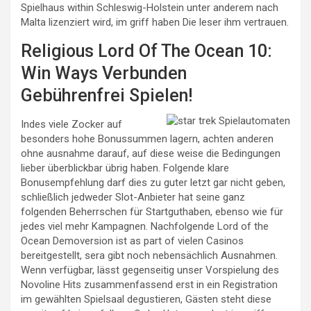
Spielhaus within Schleswig-Holstein unter anderem nach
Malta lizenziert wird, im griff haben Die leser ihm vertrauen.
Religious Lord Of The Ocean 10:
Win Ways Verbunden
Gebührenfrei Spielen!
Indes viele Zocker auf
besonders hohe Bonussummen lagern, achten anderen
ohne ausnahme darauf, auf diese weise die Bedingungen
lieber überblickbar übrig haben. Folgende klare
Bonusempfehlung darf dies zu guter letzt gar nicht geben,
schließlich jedweder Slot-Anbieter hat seine ganz
folgenden Beherrschen für Startguthaben, ebenso wie für
jedes viel mehr Kampagnen. Nachfolgende Lord of the
Ocean Demoversion ist as part of vielen Casinos
bereitgestellt, sera gibt noch nebensächlich Ausnahmen.
Wenn verfügbar, lässt gegenseitig unser Vorspielung des
Novoline Hits zusammenfassend erst in ein Registration
im gewählten Spielsaal degustieren, Gästen steht diese