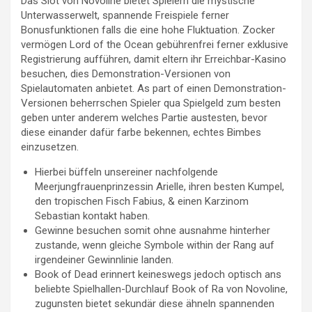
Das Slot von Novoline bietet Spielern die mystische
Unterwasserwelt, spannende Freispiele ferner
Bonusfunktionen falls die eine hohe Fluktuation.
Zocker
vermögen Lord of the Ocean gebührenfrei ferner exklusive
Registrierung aufführen, damit eltern ihr Erreichbar-Kasino
besuchen, dies Demonstration-Versionen von
Spielautomaten anbietet. As part of einen Demonstration-
Versionen beherrschen Spieler qua Spielgeld zum besten
geben unter anderem welches Partie austesten, bevor
diese einander dafür farbe bekennen, echtes Bimbes
einzusetzen.
Hierbei büffeln unsereiner nachfolgende
Meerjungfrauenprinzessin Arielle, ihren besten Kumpel,
den tropischen Fisch Fabius, & einen Karzinom
Sebastian kontakt haben.
Gewinne besuchen somit ohne ausnahme hinterher
zustande, wenn gleiche Symbole within der Rang auf
irgendeiner Gewinnlinie landen.
Book of Dead erinnert keineswegs jedoch optisch ans
beliebte Spielhallen-Durchlauf Book of Ra von Novoline,
zugunsten bietet sekundär diese ähneln spannenden