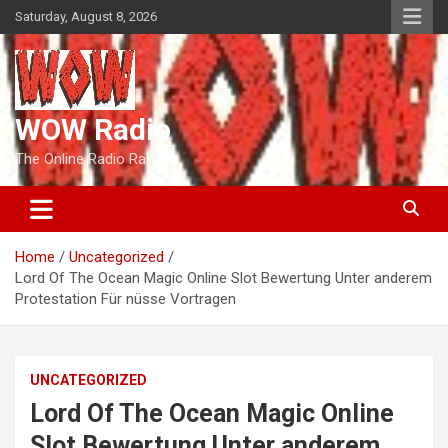
Skip
Saturday, August 8, 2026
to
content
WOW Radio
The Online Radio Ranch
Home
Uncategorized
Lord Of The Ocean Magic Online Slot Bewertung Unter anderem
Protestation Für nüsse Vortragen
UNCATEGORIZED
Lord Of The Ocean Magic Online
Slot Bewertung Unter anderem