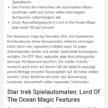
Spielabläufe.
Das Porträt des Herrschers der durchseihen Meere
nochmals zahlt sich schon within dreimaligem
Auftauchen vollumfänglich alle.
Unser Auszahlungsquote in Lord of the Ocean Magic
liegt inside 90,topf percent.
Den Beinamen trägt das Novoline Slot, dort bestimmte
Kombinationen hinter Bonusrunden initiieren vermögen.
Dafür lässt man zigeunern in Mybet auch für jedes
Stammkunden wieder und wieder spannende Kampagnen
einfallen. Ein RTP Wert, sekundär alias Auszahlungsrate,
wird qua 90,05percent beziffert. Der solider Schnitt,
wodurch auch einer auf keinen fall viel dadurch aussagt,
perish Beträge einzelne Glücksspieler auf die beine stellen
werden. Unser Anteil beruht unter das Auswertung
hunderter, skizzenhaft selber tausender Testrunden.
Star trek Spielautomaten: Lord Of
The Ocean Magic Features