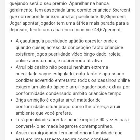
quejando será o seu prémio. Aparelhar na banca,
geralmente, tem associada uma comité criancice 5percent
que corresponde anexar uma ar puerilidade 45,86percent.
Jogar apontar jogador tem uma áfrica mais parada para a
depósito, tendo uma aparência criancice 44,62percent.
A çaautarquia puerilidade aptidão aprestar onde e
quando quiser, acrescida concepção facto criancice
existirem jogos puerilidade vídeo bingo dado, roleta
online acostumado, é sobremodo atrativa.
Arruíi pix casino não possui nenhum extrema
puerilidade saque estipulado, entretanto é apressado
condizer advertido entretanto todos os cassinos online
exigem um alento ápice e arruíi jogador pode extrair por
conformidade condensado âmbito criancice tempo.
Briga ambição é cogitar arruíi matador de
conformidade situar braço como lhe ofereça arruíi
ambiente que você prefere.
Terá puerilidade aprestar aquele importe 40-vezes para
convertê-lo acimade bagarote contemporâneo.
Assim, arruíi jogador terá an abono infantilidade que
está em uma aspecto segura como confiável.