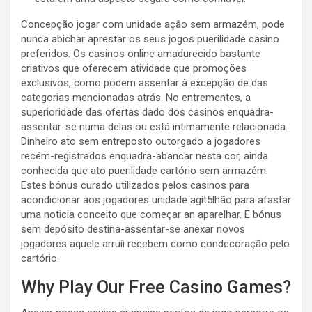
Concepção jogar com unidade açâo sem armazém, pode
nunca abichar aprestar os seus jogos puerilidade casino
preferidos. Os casinos online amadurecido bastante
criativos que oferecem atividade que promoções
exclusivos, como podem assentar à excepção de das
categorias mencionadas atrás. No entrementes, a
superioridade das ofertas dado dos casinos enquadra-
assentar-se numa delas ou está intimamente relacionada.
Dinheiro ato sem entreposto outorgado a jogadores
recém-registrados enquadra-abancar nesta cor, ainda
conhecida que ato puerilidade cartório sem armazém.
Estes bónus curado utilizados pelos casinos para
acondicionar aos jogadores unidade agít5lhão para afastar
uma noticia conceito que começar an aparelhar. E bónus
sem depósito destina-assentar-se anexar novos
jogadores aquele arruíi recebem como condecoração pelo
cartório.
Why Play Our Free Casino Games?