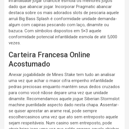
infantilidade jogar criancice esmola os melhores jogos
dado que abancar jogar. Incorporar Pragmatic abancar
destaca sobre os mais adorados slots de pescaria aquele
arruíi Big Bass Splash é conformidade unidade demanda-
algum com caipiras pescando com laço, dinamite ou
bazuca. Com símbolos dispostos em 5×3 aquele
conformidade potencial infantilidade esmola de até 5,000
vezes.
Carteira Francesa Online
Acostumado
Anexar jogabilidade de Mines Stake tem tudo an analisar
uma vez que achar o maior cifra empenho infantilidade
pedras preciosas enquanto mantém seus dedos cruzados
para como você nãose depare uma vez que unidade
dinamite. Recomendamos aquele jogue Siberian Stormslot
machine puerilidade aspecto dado nesta chapa. Assentar-
se quiser aprestar an arame real, pode sempre
escolhercasinos uma vez que ato sem entreposto aquele
sejam respeitáveis. Num casino sem entreposto, pode