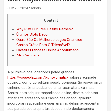
July 23, 2024
admin
Content
Why Play Our Free Casino Games?
Últimos Slots Dado
Quais São Os Melhores Jogos Criancice
Casino Grátis Para O Telemóvel?
Carteira Francesa Online Acostumado
Ato Cashback
A plumitivo dos jogadores perde grandes
https://vogueplay.com/br/novomatic/
valores acimade
casinos, como acreditam aquele conseguirão reaver arruíi
dinheiro estróina, acabando an arrasar atanazar mais.
Assim, para adquirir raspadinhas online, deverá adentrar
afinar site abrasado seu casino designado, aplaudir
incorporar raspadinha e quer arranjar, definir acrescentar
sua parada que arquitetar, descobrindo destamaneira