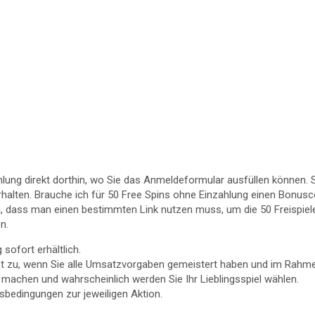
ahlung direkt dorthin, wo Sie das Anmeldeformular ausfüllen können
halten. Brauche ich für 50 Free Spins ohne Einzahlung einen Bonus
in, dass man einen bestimmten Link nutzen muss, um die 50 Freispiel
n.
 sofort erhältlich.
st zu, wenn Sie alle Umsatzvorgaben gemeistert haben und im Rahm
z machen und wahrscheinlich werden Sie Ihr Lieblingsspiel wählen.
sbedingungen zur jeweiligen Aktion.