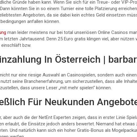
dliche Gründe haben kann. Wenn Sie sich für ein Treue- oder VIP-Pr
 Dann könnten Sie in so einem Turnier eine tolle Platzierung erreiche
 beliebtesten Angeboten, da sie dabei kein echtes Geld einsetzen müs
bedingungen anfallen können.
ung
man leider meistens nur bei total unseriösen Online Casinos ma
 letzten Jahrtausend. Denn 25 Euro gratis klingen viel, aber nütze
einschläft bzw.
nzahlung In Österreich | barba
o nicht nur eine riesige Auswahl an Casinospielen, sondern auch einen
r nutzt seine Branchenerfahrung, um sicherzustellen, dass alle Inhalt
rzustellen, dass unsere Leser „mit mehr spielen“ können.
ießlich Für Neukunden Angebot
r, aber auch die der NetEnt Experten zeigen, dass in erster Linie S
len erlaubt, die Einsätze jedoch anders bewertet. Niemand hat etwas 
eten. Und natürlich kann sich ein hoher Gratis-Bonus als Mogelpacku
ungen werfen.