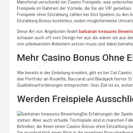
Manchmal verschenkt ein Casino Freispiele, was unterschie
Freispiele im Rahmen der Vorteile, die Sie als VIP genießen.
Freispiele ohne Einzahlung zählen bei Slot Spielern zu den
Einzahlung Bonus kostenlos, wobei möglicherweise Umsatz
Diese Art von Angeboten findet
barbarian treasures Bewert
schauen auch oft vom Design her aus als wären sie aus dem
von unbekannten Anbietern setzen muss und dabei beinahe 
Mehr Casino Bonus Ohne Ei
Wie bereits in der Einleitung erwähnt, gibt es bei Cat Casin
das Portfolio an Roulette, Baccarat und Blackjack hervor. E
Qualitätsanforderungen entsprechen. Sein Ziel ist es, siche
Werden Freispiele Ausschl
Die Erfahrungen der Spiele
stehen. Aber auch virtuelle Tischspiele sind in manchen Fäl
Betreiber, die Ihnen einen Casino-Bonus ohne Einzahlung bi
Sie grundsätzlich einen Blick in die jeweiligen Bonusbeding