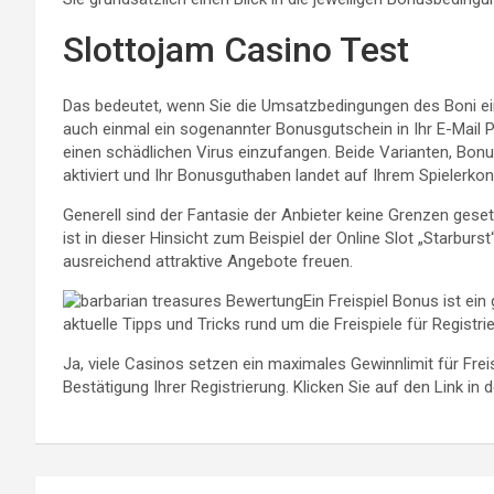
Slottojam Casino Test
Das bedeutet, wenn Sie die Umsatzbedingungen des Boni ei
auch einmal ein sogenannter Bonusgutschein in Ihr E-Mail P
einen schädlichen Virus einzufangen. Beide Varianten, Bon
aktiviert und Ihr Bonusguthaben landet auf Ihrem Spielerkon
Generell sind der Fantasie der Anbieter keine Grenzen gesetz
ist in dieser Hinsicht zum Beispiel der Online Slot „Starbu
ausreichend attraktive Angebote freuen.
Ein Freispiel Bonus ist e
aktuelle Tipps und Tricks rund um die Freispiele für Regist
Ja, viele Casinos setzen ein maximales Gewinnlimit für Fre
Bestätigung Ihrer Registrierung. Klicken Sie auf den Link in d