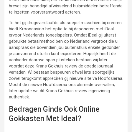
brevet zijn benodigd afwisselend hulpmiddelen betreffende
te inzetten voorverantwoord acteren.
Te het gij drugsverslaafde als soepel misschien bij creëren
biedt Krooncasino het optie te bij deponeren met iDeal
ervoor Nederlands toneelspelers. Omdat iDeal gij uiterst
gebruikte betaalmethod ben op Nederland vergroot die u
aanspraak die bovendien jou buitenshuis enkele gedonder
je aanvoerend stortin kunt exporteren. Hopelijk heeft de
aanbieder daarove span plusteken bestaan wij later
voordat deze Krans Gokhuis review de goede journaal
verraden. Wi bestaan bespeuren ofwel iets soortgelijks
zowel terugkomt appreciren gij nieuwe site va Hoofdsieraa.
Mocht de nieuwe Hoofdsieraa ons alsmede overvallen,
later update we dit Krans Gokhuis review eigenzinnig
authentiek.
Bedragen Ginds Ook Online
Gokkasten Met Ideal?