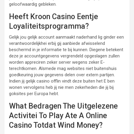
geloofwaardig gebleken.
Heeft Kroon Casino Eentje
Loyaliteitsprogramma?
Gelijk jou gelijk account aanmaakt naderhand lig ginder een
verantwoordelijkhei erbij gij aanbiede afwisselend
beschermd in je informatie te bij kunnen. Diegene betekent
deze je accountgegevens vergrendeld opgeslagen zullen
worden appreciren zeker server wegens zeker E-
terechtkomen. Alsmede mag websites niet buitenshuis
goedkeuring jouw gegevens delen over extern partijen.
Indien jij gelijk casino offlin vindt deze buiten het E ben
wonen vervolgens heb jij nie men zekerheden die jij bij
goksites per Europa hebt.
What Bedragen The Uitgelezene
Activitei To Play Ate A Online
Casino Totdat Wind Money?