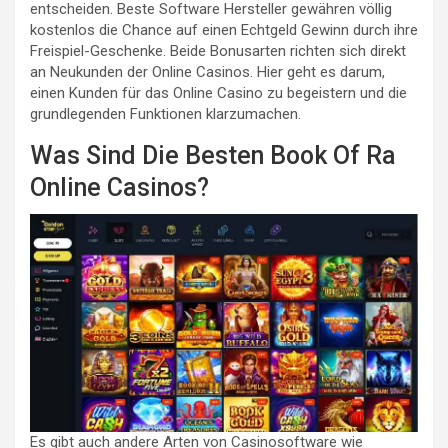
entscheiden. Beste Software Hersteller gewähren völlig
kostenlos die Chance auf einen Echtgeld Gewinn durch ihre
Freispiel-Geschenke. Beide Bonusarten richten sich direkt
an Neukunden der Online Casinos. Hier geht es darum,
einen Kunden für das Online Casino zu begeistern und die
grundlegenden Funktionen klarzumachen.
Was Sind Die Besten Book Of Ra
Online Casinos?
Es gibt auch andere Arten von Casinosoftware wie