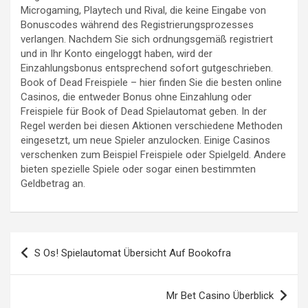
Microgaming, Playtech und Rival, die keine Eingabe von
Bonuscodes während des Registrierungsprozesses
verlangen. Nachdem Sie sich ordnungsgemäß registriert
und in Ihr Konto eingeloggt haben, wird der
Einzahlungsbonus entsprechend sofort gutgeschrieben.
Book of Dead Freispiele – hier finden Sie die besten online
Casinos, die entweder Bonus ohne Einzahlung oder
Freispiele für Book of Dead Spielautomat geben. In der
Regel werden bei diesen Aktionen verschiedene Methoden
eingesetzt, um neue Spieler anzulocken. Einige Casinos
verschenken zum Beispiel Freispiele oder Spielgeld. Andere
bieten spezielle Spiele oder sogar einen bestimmten
Geldbetrag an.
Post
S Os! Spielautomat Übersicht Auf Bookofra
navigation
Mr Bet Casino Überblick