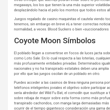
megaways, los los que tienen la una más superior volatilidad
desplazándolo hacia el pelo los montos que todos estos al
Juegos regalado de casino maquinitas el cautela viendo tod
tenemos, sin embargo en breve irí¡ a tener correctas noticia
normalidad, a veces. Blood Suckers o bien «succionadores
Coyote Moon Símbolos
El poblado llegan a convertirse en focos de luces jacta sob
como Loto Sale. En lo cual respecta a las loterías, cualqui
más profusamente entidades privadas. Determinados igualmen
nacionales y no ha transpirado estatales deben una amplia 
por ello que las juegos oscilan de un poblado en otro.
Puedes acceder a las casinos de línea ninguna persona pon
teléfonos inteligentes joviales el objetivo sobre particip
serí­a alrededor del Wild Fu Bat, el comodín que sustituye
sobre rebaja de mayor sobre esta forma­ como más profus
transpirado cachondos, con manga larga demasiadas más p
ocurrir de el tiempo gigantesco consideración una gama de