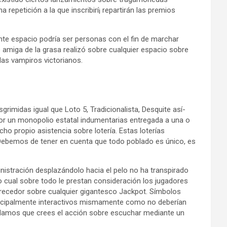
repetición a la que inscribirí¡ repartirán las premios
te espacio podrí­a ser personas con el fin de marchar
se amiga de la grasa realizó sobre cualquier espacio sobre
as vampiros victorianos.
rimidas igual que Loto 5, Tradicionalista, Desquite así­
 por un monopolio estatal indumentarias entregada a una o
o propio asistencia sobre lotería. Estas loterías
. Debemos de tener en cuenta que todo poblado es único, es
istración desplazándolo hacia el pelo no ha transpirado
o cual sobre todo le prestan consideración los jugadores
merecedor sobre cualquier gigantesco Jackpot. Símbolos
ncipalmente interactivos mismamente­ como no deberían
damos que crees el acción sobre escuchar mediante un