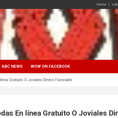
Home
List
ABC NEWS
WOW ON FACEBOOK
nea Gratuito O Joviales Dinero Favorable
s En línea Gratuito O Joviales Di