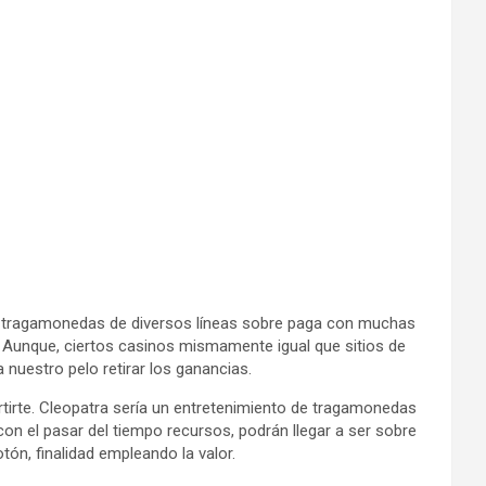
ción tragamonedas de diversos líneas sobre paga con muchas
.
Aunque, ciertos casinos mismamente­ igual que sitios de
nuestro pelo retirar los ganancias.
irte. Cleopatra serí­a un entretenimiento de tragamonedas
n el pasar del tiempo recursos, podrán llegar a ser sobre
tón, finalidad empleando la valor.