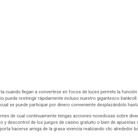
erí­a cuando llegan a convertirse en focos de luces permite la fun
io puede restringir rápidamente incluso nuestro gigantesco bankroll
ual se puede participar por dinero conveniente desplazándolo hasta 
 mes de cual continuamente tengas acciones novedosas sobre divert
descontrol de los juegos de casino gratuito o bien de apuestas co
porta hacerse amiga de la grasa vivencia realizando clic alrededor bo