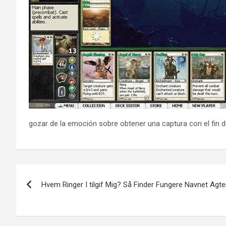
gozar de la emoción sobre obtener una captura con el fin 
Post
Hvem Ringer I tilgif Mig? Så Finder Fungere Navnet Agt
navigation