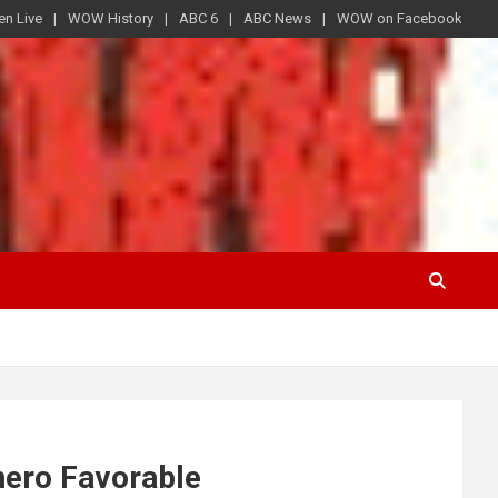
en Live
WOW History
ABC 6
ABC News
WOW on Facebook
nero Favorable