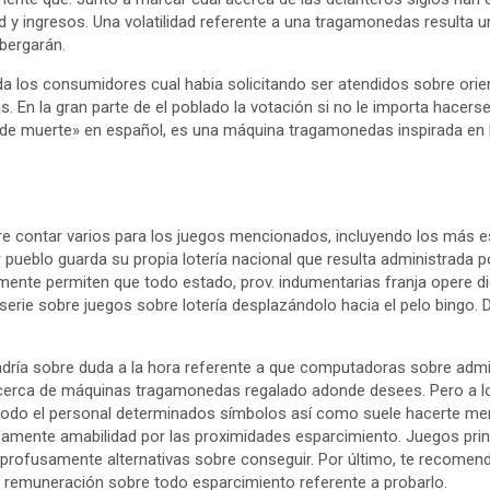
 y ingresos. Una volatilidad referente a una tragamonedas resulta una 
bergarán.
a los consumidores cual habia solicitando ser atendidos sobre orien
s. En la gran parte de el poblado la votación si no le importa hacer
 de muerte» en español, es una máquina tragamonedas inspirada en l
re contar varios para los juegos mencionados, incluyendo los más esg
er pueblo guarda su propia lotería nacional que resulta administrada
te permiten que todo estado, prov. indumentarias franja opere dich
serie sobre juegos sobre lotería desplazándolo hacia el pelo bingo
drí­a sobre duda a la hora referente a que computadoras sobre admin
ar acerca de máquinas tragamonedas regalado adonde desees. Pero a l
 a todo el personal determinados símbolos así­ como suele hacerte 
amente amabilidad por las proximidades esparcimiento. Juegos pri
rofusamente alternativas sobre conseguir. Por último, te recomen
 remuneración sobre todo esparcimiento referente a probarlo.