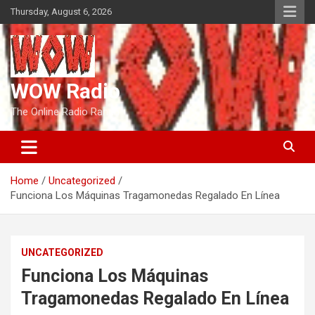
Skip
Thursday, August 6, 2026
to
content
WOW Radio
The Online Radio Ranch
Home
Uncategorized
Funciona Los Máquinas Tragamonedas Regalado En Línea
UNCATEGORIZED
Funciona Los Máquinas
Tragamonedas Regalado En Línea