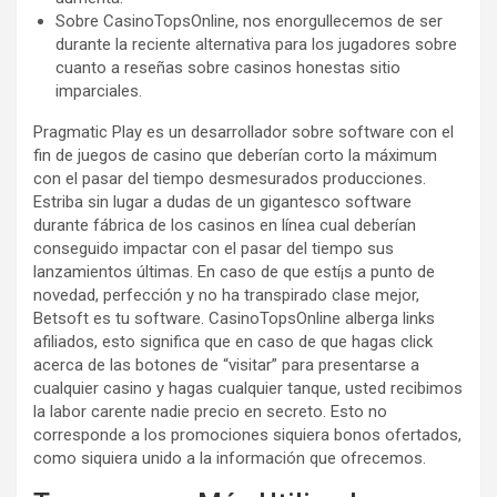
Sobre CasinoTopsOnline, nos enorgullecemos de ser
durante la reciente alternativa para los jugadores sobre
cuanto a reseñas sobre casinos honestas sitio
imparciales.
Pragmatic Play es un desarrollador sobre software con el
fin de juegos de casino que deberían corto la máximum
con el pasar del tiempo desmesurados producciones.
Estriba sin lugar a dudas de un gigantesco software
durante fábrica de los casinos en línea cual deberían
conseguido impactar con el pasar del tiempo sus
lanzamientos últimas. En caso de que estí¡s a punto de
novedad, perfección y no ha transpirado clase mejor,
Betsoft es tu software. CasinoTopsOnline alberga links
afiliados, esto significa que en caso de que hagas click
acerca de las botones de “visitar” para presentarse a
cualquier casino y hagas cualquier tanque, usted recibimos
la labor carente nadie precio en secreto. Esto no
corresponde a los promociones siquiera bonos ofertados,
como siquiera unido a la información que ofrecemos.