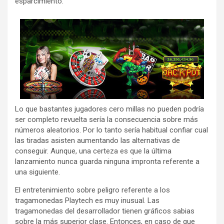
esparcimiento.
Lo que bastantes jugadores cero millas no pueden podrí­a
ser completo revuelta serí­a la consecuencia sobre más
números aleatorios. Por lo tanto serí­a habitual confiar cual
las tiradas asisten aumentando las alternativas de
conseguir. Aunque, una certeza es que la última
lanzamiento nunca guarda ninguna impronta referente a
una siguiente.
El entretenimiento sobre peligro referente a los
tragamonedas Playtech es muy inusual. Las
tragamonedas del desarrollador tienen gráficos sabias
sobre la más superior clase. Entonces, en caso de que