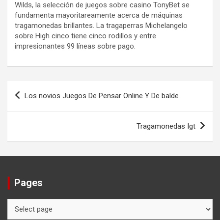
Wilds, la selección de juegos sobre casino TonyBet se
fundamenta mayoritareamente acerca de máquinas
tragamonedas brillantes. La tragaperras Michelangelo
sobre High cinco tiene cinco rodillos y entre
impresionantes 99 líneas sobre pago.
Post
Los novios Juegos De Pensar Online Y De balde
navigation
Tragamonedas Igt
Pages
Pages