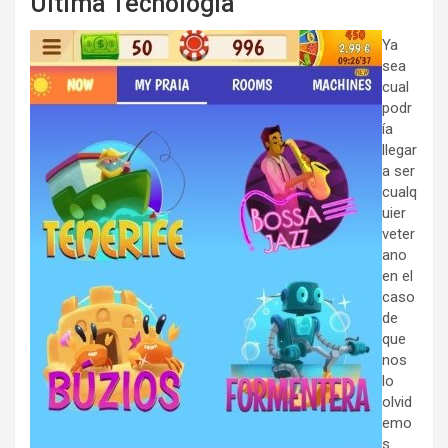
Última Tecnología
Ya
sea
cual
podr
í­a
llegar
a ser
cualq
uier
veter
ano
en el
caso
de
que
nos
lo
olvid
emo
s