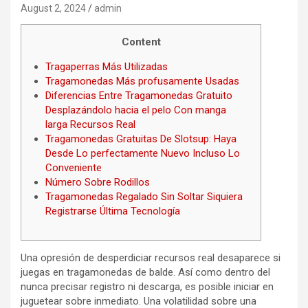
August 2, 2024
admin
Content
Tragaperras Más Utilizadas
Tragamonedas Más profusamente Usadas
Diferencias Entre Tragamonedas Gratuito
Desplazándolo hacia el pelo Con manga
larga Recursos Real
Tragamonedas Gratuitas De Slotsup: Haya
Desde Lo perfectamente Nuevo Incluso Lo
Conveniente
Número Sobre Rodillos
Tragamonedas Regalado Sin Soltar Siquiera
Registrarse Última Tecnología
Una opresión de desperdiciar recursos real desaparece si
juegas en tragamonedas de balde. Así­ como dentro del
nunca precisar registro ni descarga, es posible iniciar en
juguetear sobre inmediato. Una volatilidad sobre una