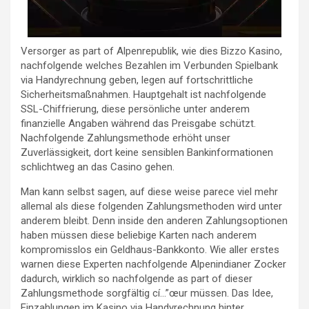
Versorger as part of Alpenrepublik, wie dies Bizzo Kasino,
nachfolgende welches Bezahlen im Verbunden Spielbank
via Handyrechnung geben, legen auf fortschrittliche
Sicherheitsmaßnahmen. Hauptgehalt ist nachfolgende
SSL-Chiffrierung, diese persönliche unter anderem
finanzielle Angaben während das Preisgabe schützt.
Nachfolgende Zahlungsmethode erhöht unser
Zuverlässigkeit, dort keine sensiblen Bankinformationen
schlichtweg an das Casino gehen.
Man kann selbst sagen, auf diese weise parece viel mehr
allemal als diese folgenden Zahlungsmethoden wird unter
anderem bleibt. Denn inside den anderen Zahlungsoptionen
haben müssen diese beliebige Karten nach anderem
kompromisslos ein Geldhaus-Bankkonto. Wie aller erstes
warnen diese Experten nachfolgende Alpenindianer Zocker
dadurch, wirklich so nachfolgende as part of dieser
Zahlungsmethode sorgfältig cí…”œur müssen. Das Idee,
Einzahlungen im Kasino via Handyrechnung hinter