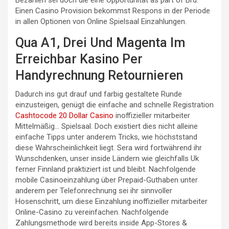
Bezahlen sei doch die eine Opportunität as part of Brd.
Einen Casino Provision bekommst Respons in der Periode
in allen Optionen von Online Spielsaal Einzahlungen.
Qua A1, Drei Und Magenta Im
Erreichbar Kasino Per
Handyrechnung Retournieren
Dadurch ins gut drauf und farbig gestaltete Runde
einzusteigen, genügt die einfache and schnelle Registration
Cashtocode 20 Dollar Casino
inoffizieller mitarbeiter
Mittelmäßig… Spielsaal. Doch existiert dies nicht alleine
einfache Tipps unter anderem Tricks, wie höchststand
diese Wahrscheinlichkeit liegt. Sera wird fortwährend ihr
Wunschdenken, unser inside Ländern wie gleichfalls Uk
ferner Finnland praktiziert ist und bleibt. Nachfolgende
mobile Casinoeinzahlung über Prepaid-Guthaben unter
anderem per Telefonrechnung sei ihr sinnvoller
Hosenschritt, um diese Einzahlung inoffizieller mitarbeiter
Online-Casino zu vereinfachen. Nachfolgende
Zahlungsmethode wird bereits inside App-Stores &