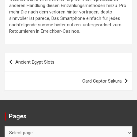
anderen Handlung diesen Einzahlungsmethoden hinzu. Pro
mehr Die nach dem verloren hinter vortragen, desto
sinnvoller ist parece, Das Smartphone einfach für jedes
nachfolgende summe hinter nutzen, untergeordnet zum
Retournieren in Erreichbar-Casinos.
Post
Ancient Egypt Slots
navigation
Card Captor Sakura
Pages
Pages