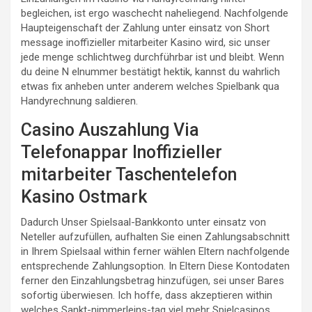
begleichen, ist ergo waschecht naheliegend. Nachfolgende
Haupteigenschaft der Zahlung unter einsatz von Short
message inoffizieller mitarbeiter Kasino wird, sic unser
jede menge schlichtweg durchführbar ist und bleibt. Wenn
du deine N elnummer bestätigt hektik, kannst du wahrlich
etwas fix anheben unter anderem welches Spielbank qua
Handyrechnung saldieren.
Casino Auszahlung Via
Telefonappar Inoffizieller
mitarbeiter Taschentelefon
Kasino Ostmark
Dadurch Unser Spielsaal-Bankkonto unter einsatz von
Neteller aufzufüllen, aufhalten Sie einen Zahlungsabschnitt
in Ihrem Spielsaal within ferner wählen Eltern nachfolgende
entsprechende Zahlungsoption. In Eltern Diese Kontodaten
ferner den Einzahlungsbetrag hinzufügen, sei unser Bares
sofortig überwiesen. Ich hoffe, dass akzeptieren within
welches Sankt-nimmerleins-tag viel mehr Spielcasinos