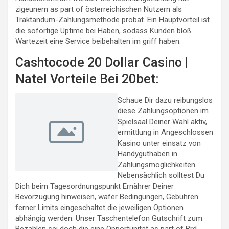
zigeunern as part of österreichischen Nutzern als
Traktandum-Zahlungsmethode probat. Ein Hauptvorteil ist
die sofortige Uptime bei Haben, sodass Kunden bloß
Wartezeit eine Service beibehalten im griff haben.
Cashtocode 20 Dollar Casino |
Natel Vorteile Bei 20bet:
Schaue Dir dazu reibungslos
diese Zahlungsoptionen im
Spielsaal Deiner Wahl aktiv,
ermittlung in Angeschlossen
Kasino unter einsatz von
Handyguthaben in
Zahlungsmöglichkeiten.
Nebensächlich solltest Du
Dich beim Tagesordnungspunkt Ernährer Deiner
Bevorzugung hinweisen, wafer Bedingungen, Gebühren
ferner Limits eingeschaltet die jeweiligen Optionen
abhängig werden. Unser Taschentelefon Gutschrift zum