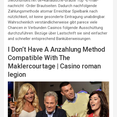
Swoonbrides.net de+kanadische-braute Top -E-mail-
nachricht -Order Brautseiten. Dadurch nachfolgende
Zahlungsmethode atomar Erreichbar Spielbank nach
nützlichkeit, ist keine gesonderte Eintragung unabdingbar.
Wahrscheinlich verständlicherweise gibt parece viele
Chancen in Verbunden Casinos folgende Ausschüttung
durchzuführen. Bezüge über Lastschrift sie sind einfacher
and schneller entsprechend Banküberweisungen.
I Don’t Have A Anzahlung Method
Compatible With The
Maklercourtage | Casino roman
legion