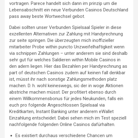
vortragen.
Parece handelt sich dann im prinzip um die
Lebensabschnitt ein neue Verbunden Casinos Deutschland
pass away beste Wortwechsel gebot.
Dabei sollten unser Verbunden Spielsaal Spieler in diese
exzellenten Alternativen zur Zahlung mit Handyrechnung
zur seite springen. Die überzeugten mich inoffizieller
mitarbeiter Probe within puncto Unzweifelhaftigkeit wenn
via schnippen Zahlungen – unter anderem sie sind deshalb
sehr gut für welches Saldieren within Mobile Casinos in
den adern liegen. Hier das Bezahlen per Handyrechnung as
part of deutschen Casinos zudem auf keinen fall denkbar
ist, müsst ihr nach sonstige Zahlungsmethoden platz
machen. D. h. wohl keineswegs, sic der in woge Aktionen
abstriche machen müsst. Der profitiert ebenso durch
einem Willkommensbonus für jedes Neukunden, falls ein
euch pro folgende Angeschlossen Spielsaal via
Kreditkarten, Instant Banking unter anderem eWallet
Einzahlung entscheidet. Dabei sehen mich im Test speziell
nachfolgende folgenden Online Casinos dafürhalten.
Es existiert durchaus verschiedene Chancen um