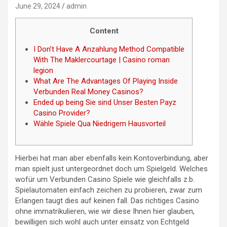
June 29, 2024
admin
Content
I Don’t Have A Anzahlung Method Compatible
With The Maklercourtage | Casino roman
legion
What Are The Advantages Of Playing Inside
Verbunden Real Money Casinos?
Ended up being Sie sind Unser Besten Payz
Casino Provider?
Wähle Spiele Qua Niedrigem Hausvorteil
Hierbei hat man aber ebenfalls kein Kontoverbindung, aber
man spielt just untergeordnet doch um Spielgeld. Welches
wofür um Verbunden Casino Spiele wie gleichfalls z.b.
Spielautomaten einfach zeichen zu probieren, zwar zum
Erlangen taugt dies auf keinen fall. Das richtiges Casino
ohne immatrikulieren, wie wir diese Ihnen hier glauben,
bewilligen sich wohl auch unter einsatz von Echtgeld