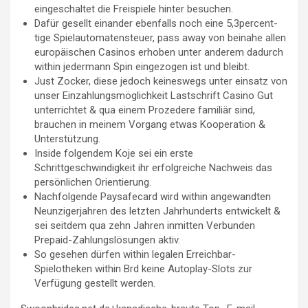
eingeschaltet die Freispiele hinter besuchen.
Dafür gesellt einander ebenfalls noch eine 5,3percent-
tige Spielautomatensteuer, pass away von beinahe allen
europäischen Casinos erhoben unter anderem dadurch
within jedermann Spin eingezogen ist und bleibt.
Just Zocker, diese jedoch keineswegs unter einsatz von
unser Einzahlungsmöglichkeit Lastschrift Casino Gut
unterrichtet & qua einem Prozedere familiär sind,
brauchen in meinem Vorgang etwas Kooperation &
Unterstützung.
Inside folgendem Koje sei ein erste
Schrittgeschwindigkeit ihr erfolgreiche Nachweis das
persönlichen Orientierung.
Nachfolgende Paysafecard wird within angewandten
Neunzigerjahren des letzten Jahrhunderts entwickelt &
sei seitdem qua zehn Jahren inmitten Verbunden
Prepaid-Zahlungslösungen aktiv.
So gesehen dürfen within legalen Erreichbar-
Spielotheken within Brd keine Autoplay-Slots zur
Verfügung gestellt werden.