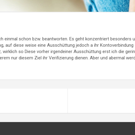
einmal schon bzw. beantworten. Es geht konzentriert besonders um
g, auf diese weise eine Ausschüttung jedoch a ihr Kontoverbindung 
 wirklich so Diese vorher irgendeiner Ausschüttung erst ich die geri
em nur diesem Ziel ihr Verifizierung dienen. Aber und abermal werd