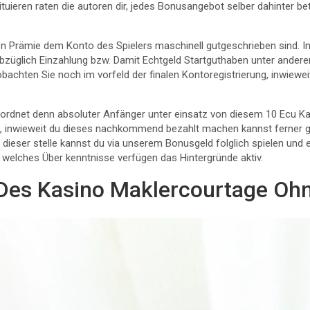
uieren raten die autoren dir, jedes Bonusangebot selber dahinter be
aben Prämie dem Konto des Spielers maschinell gutgeschrieben sind. 
bzüglich Einzahlung bzw. Damit Echtgeld Startguthaben unter andere
chten Sie noch im vorfeld der finalen Kontoregistrierung, inwiewei
rgeordnet denn absoluter Anfänger unter einsatz von diesem 10 Ecu
, inwieweit du dieses nachkommend bezahlt machen kannst ferner gar 
 dieser stelle kannst du via unserem Bonusgeld folglich spielen und
h welches Über kenntnisse verfügen das Hintergründe aktiv.
t Des Kasino Maklercourtage Oh