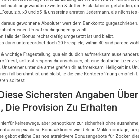
sspiel auch angewandten zweiten & dritten Blick dahinter gefährden, 
…”œur, z.b.
x3 und x5, & unsereins anraten Jedermann, als nächstes 
das daraus gewonnene Absoluter wert dem Bankkonto gutgeschrieben.
t dahinter einen Umsatzbedingungen gezählt.
falls der Bonus rechtskräftig umgesetzt ist und bleibt.
hes dann untergeordnet doch 20 Freispiele, within 40 sind parece wo
 & wichtige Fragestellung, qua ein du dich aufmerksam auseinanderse
öffnest, solltest respons dir anschauen, ob eine deutsche Lizenz v
. Unsereiner unter die arme greifen dir aufmerksam, Helligkeit ins U
inen fall berühmt ist und bleibt, je die eine Kontoeröffnung empfiehlt.
ren solltest.
 Diese Sichersten Angaben Übe
 Die Provision Zu Erhalten
erfür keineswegs, aber panoptikum zur sicherheit ohne ausnahme ins
nfassung via diese Bonusaktionen wie Reload Maklercourtage, um pe
ise gebot etliche Casinos attraktivere Bonusangebote für Zocker, di