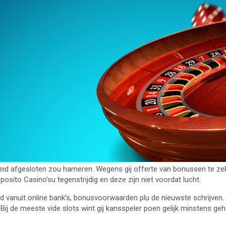
heid afgesloten zou hameren. Wegens gij offerte van bonussen te zek
osito Casino’su tegenstrijdig en deze zijn niet voordat lucht.
 vanuit online bank’s, bonusvoorwaarden plu de nieuwste schrijven.
Bij de meeste vide slots wint gij kansspeler poen gelijk minstens ge