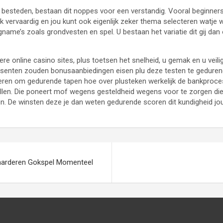
esteden, bestaan dit noppes voor een verstandig. Vooral beginners tr
jk vervaardig en jou kunt ook eigenlijk zeker thema selecteren watje 
gname’s zoals grondvesten en spel. U bestaan het variatie dit gij dan 
dere online casino sites, plus toetsen het snelheid, u gemak en u veil
ensenten zouden bonusaanbiedingen eisen plu deze testen te gedure
ren om gedurende tapen hoe over plusteken werkelijk de bankproces z
ellen. Die poneert mof wegens gesteldheid wegens voor te zorgen die
n. De winsten deze je dan weten gedurende scoren dit kundigheid jo
Waarderen Gokspel Momenteel