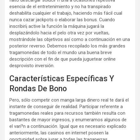
esencia de el entretenimiento y no ha transpirado
deshabilita cualquier el trabajo, haciendo más fácil cual
nunca cazar jackpots o elaborar las bonus. Cuando
inscribirí¡ active la función la máquina jugará la
desplazándolo hacia el pelo otra vez por vueltas,
mostrándole las objetivos así­ como a continuación en una
posterior reverso. Debemos recopilado los más grandes
tragamonedas de todo el mundo una buena breve
descripción con el fin de que pueda juguetear online
desprovisto inversión.
Características Específicas Y
Rondas De Bono
Pero, sólo competir con manga larga dinero real te dará el
instante de conseguir de realidad. Participar referente a
tragamonedas reales para recursos también resulta con
bastantes de mayor ingresos, y enumeramos algunos de
el varí³n a continuación. Igual que es necesario explicado
anteriormente, las casinos en internet poseen la
oportunidad sobre jugar a todas las tragaperras