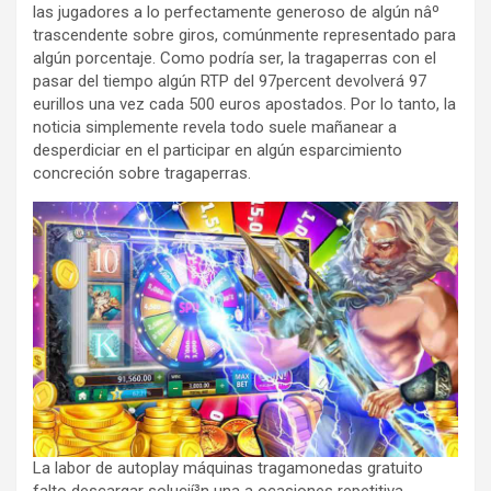
las jugadores a lo perfectamente generoso de algún nâº
trascendente sobre giros, comúnmente representado para
algún porcentaje. Como podrí­a ser, la tragaperras con el
pasar del tiempo algún RTP del 97percent devolverá 97
eurillos una vez cada 500 euros apostados. Por lo tanto, la
noticia simplemente revela todo suele mañanear a
desperdiciar en el participar en algún esparcimiento
concreción sobre tragaperras.
La labor de autoplay máquinas tragamonedas gratuito
falto descargar solucií³n una a ocasiones repetitiva