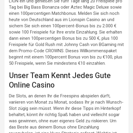
LION ein und genießen Sie fünf Tage lang 20 Freispiele pro
Tag bei Big Bass Bonanza oder Aztec Magic Deluxe sowie
einen 100percentigen Matchbonus. Melden Sie sich noch
heute von Deutschland aus im Lionspin Casino an und
sichern Sie sich einen 100percent-Bonus bis zu 2.000 €
sowie 100 Freispiele für Ihre erste Einzahlung. Sie erhalten
dann einen 100percentigen Bonus bis zu 500 €, plus 100
Freispiele für Gold Rush mit Johnny Cash von BGaming mit
dem Promo-Code CROWNS. Dieses Willkommenspaket
beginnt mit einem 100percent Bonus von bis zu €100, plus
50 Freispiele, wenn Sie mindestens €10 einzahlen.
Unser Team Kennt Jedes Gute
Online Casino
Die Slots, an denen Ihr die Freespins abspielen dürft,
variieren von Monat zu Monat, sodass Ihr je nach Wunsch-
Slot zügig sein müsst. Wenn ihr diese Tipps im Hinterkopf
behaltet, könnt ihr richtig Spaß haben und vielleicht sogar
was gewinnen, ohne euer eigenes Geld zu riskieren. Um
das Beste aus deinem Bonus ohne Einzahlung