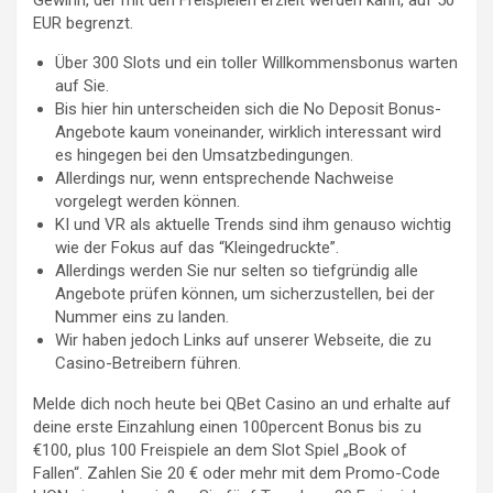
Gewinn, der mit den Freispielen erzielt werden kann, auf 50
EUR begrenzt.
Über 300 Slots und ein toller Willkommensbonus warten
auf Sie.
Bis hier hin unterscheiden sich die No Deposit Bonus-
Angebote kaum voneinander, wirklich interessant wird
es hingegen bei den Umsatzbedingungen.
Allerdings nur, wenn entsprechende Nachweise
vorgelegt werden können.
KI und VR als aktuelle Trends sind ihm genauso wichtig
wie der Fokus auf das “Kleingedruckte”.
Allerdings werden Sie nur selten so tiefgründig alle
Angebote prüfen können, um sicherzustellen, bei der
Nummer eins zu landen.
Wir haben jedoch Links auf unserer Webseite, die zu
Casino-Betreibern führen.
Melde dich noch heute bei QBet Casino an und erhalte auf
deine erste Einzahlung einen 100percent Bonus bis zu
€100, plus 100 Freispiele an dem Slot Spiel „Book of
Fallen“. Zahlen Sie 20 € oder mehr mit dem Promo-Code