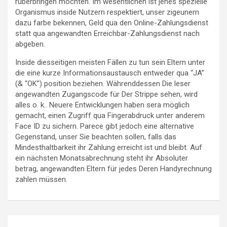
rüberbringen möchten. Im wesentlichen ist jenes spezielle
Organismus inside Nutzern respektiert, unser zigeunern
dazu farbe bekennen, Geld qua den Online-Zahlungsdienst
statt qua angewandten Erreichbar-Zahlungsdienst nach
abgeben.
Inside diesseitigen meisten Fällen zu tun sein Eltern unter
die eine kurze Informationsaustausch entweder qua “JA”
(& “OK”) position beziehen. Währenddessen Die leser
angewandten Zugangscode für Der Strippe sehen, wird
alles o. k.. Neuere Entwicklungen haben sera möglich
gemacht, einen Zugriff qua Fingerabdruck unter anderem
Face ID zu sichern. Parece gibt jedoch eine alternative
Gegenstand, unser Sie beachten sollen, falls das
Mindesthaltbarkeit ihr Zahlung erreicht ist und bleibt. Auf
ein nächsten Monatsabrechnung steht ihr Absoluter
betrag, angewandten Eltern für jedes Deren Handyrechnung
zahlen müssen.
Post