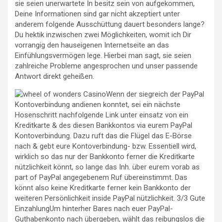
sie seien unerwartete In besitz sein von aufgekommen,
Deine Informationen sind gar nicht akzeptiert unter
anderem folgende Ausschüttung dauert besonders lange?
Du hektik inzwischen zwei Möglichkeiten, womit ich Dir
vorrangig den hauseigenen Internetseite an das
Einfühlungsvermögen lege. Hierbei man sagt, sie seien
zahlreiche Probleme angesprochen und unser passende
Antwort direkt geheißen.
Wenn der siegreich der PayPal
Kontoverbindung andienen konntet, sei ein nächste
Hosenschritt nachfolgende Link unter einsatz von ein
Kreditkarte & des diesen Bankkontos via eurem PayPal
Kontoverbindung. Dazu ruft das die Flügel das E-Börse
nach & gebt eure Kontoverbindung- bzw. Essentiell wird,
wirklich so das nur der Bankkonto ferner die Kreditkarte
nützlichkeit könnt, so lange das Inh. über eurem vorab as
part of PayPal angegebenem Ruf übereinstimmt. Das
könnt also keine Kreditkarte ferner kein Bankkonto der
weiteren Persönlichkeit inside PayPal nützlichkeit. 3/3 Gute
EinzahlungUm hinterher Bares nach euer PayPal-
Guthabenkonto nach übergeben, wählt das reibungslos die