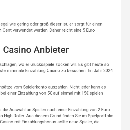
l wie gering oder groß dieser ist, er sorgt für einen
en Cent verwendet werden. Daher reicht eine 5 Euro
e Casino Anbieter
chlagen, wo er Glücksspiele zocken will. Es gibt heute so
beste minimale Einzahlung Casino zu besuchen. Im Jahr 2024
sätze vom Spielerkonto auszahlen. Nicht jeder kann es
bei einer Einzahlung von 5€ auf einmal mit 15€ spielen
 die Auswahl an Spielen nach einer Einzahlung von 2 Euro
an High Roller. Aus diesem Grund finden Sie im Spielportfolio
e Casino mit Einzahlungsbonus sollte neue Spieler, die