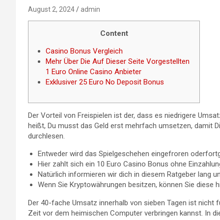
August 2, 2024
admin
Content
Casino Bonus Vergleich
Mehr Über Die Auf Dieser Seite Vorgestellten
1 Euro Online Casino Anbieter
Exklusiver 25 Euro No Deposit Bonus
Der Vorteil von Freispielen ist der, dass es niedrigere Um
heißt, Du musst das Geld erst mehrfach umsetzen, damit Di
durchlesen.
Entweder wird das Spielgeschehen eingefroren oderfort
Hier zahlt sich ein 10 Euro Casino Bonus ohne Einzahl
Natürlich informieren wir dich in diesem Ratgeber lang 
Wenn Sie Kryptowährungen besitzen, können Sie diese h
Der 40-fache Umsatz innerhalb von sieben Tagen ist nicht fü
Zeit vor dem heimischen Computer verbringen kannst. In die