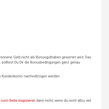
ewonnene Geld nicht als Bonusguthaben gewertet wird. Das
 solltest Du Dir die Bonusbedingungen ganz genau
im Kundenkonto nachvollzogen werden.
.com Seite inspizieren
dann nicht, wenn du nicht allzu viel