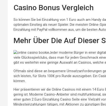
Casino Bonus Vergleich
So können Sie bei Einzahlung von 1 Euro auch am Handy dabe
optimalen Einstieg als neuer Spieler. Die meisten Online-S
Einzahlung mit PayPal vollkommen aus, um die besten Aut
Mehr Über Die Auf Dieser S
Jeder moderne Bürger in einer digit
viele Glücksspielclubs, dass man für jeden Geschmack einen
gibt es weiterhin eine geringe Auswahl an Casinos, welche 
Oftmals sind diese an bequemere Umsatzanforderungen gebu
sich leisten, für Slots 100€ pro Runde auszugeben. Ein Cas
können.
Hier präsentieren wir die Online Casinos mit einem 14 Eur
gering ist. Moderne Casino-Anbieter sind multifunktional, si
einer guten 2 Euro Einzahlung Casino Seite eine Vielzahl von
Mindesteinzahlungen tätigen, mit Aktionen zu günstigen Be