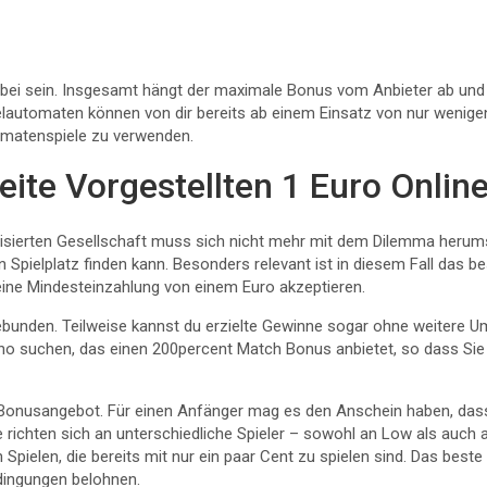
i sein. Insgesamt hängt der maximale Bonus vom Anbieter ab und ega
pielautomaten können von dir bereits ab einem Einsatz von nur wenig
omatenspiele zu verwenden.
eite Vorgestellten 1 Euro Onlin
alisierten Gesellschaft muss sich nicht mehr mit dem Dilemma herums
 Spielplatz finden kann. Besonders relevant ist in diesem Fall das 
eine Mindesteinzahlung von einem Euro akzeptieren.
nden. Teilweise kannst du erzielte Gewinne sogar ohne weitere Um
ino suchen, das einen 200percent Match Bonus anbietet, so dass Sie 
o Bonusangebot. Für einen Anfänger mag es den Anschein haben, dass
e richten sich an unterschiedliche Spieler – sowohl an Low als auch 
 Spielen, die bereits mit nur ein paar Cent zu spielen sind. Das best
dingungen belohnen.