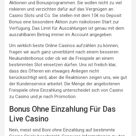
Aktionen und Bonusprogrammen. Sie wollen nicht zu viel
riskieren und verzichten dafür auf das Vergnügen an
Casino Slots und Co. Sie stellen mit dem 15€ no Deposit
Bonus eine besondere Aktion zum risikolosen Start zur
Verfügung. Das Limit für Auszahlungen ist genau mit dem
auszahlbaren Betrag immer im Account angegeben.
Um wirklich beste Online Casinos aufzählen zu können,
fragen wir auch ganz unverblümt nach einem besseren
Neukundenbonus oder ob wir die Freispiele an einem
bestimmten Slot einsetzen dürfen. Uns ist freilich klar,
dass des Öfteren ein etwaiges Anliegen nicht
berücksichtigt wird, aber die Reaktionen zeigen uns, wie gut
der Kundenservice arbeitet. Die Menge der angebotenen
Freispiele ohne Einzahlung unterscheidet sich von Casino
zu Casino und je nach Promotion.
Bonus Ohne Einzahlung Für Das
Live Casino
Nein, meist sind Boni ohne Einzahlung auf bestimmte