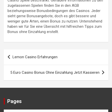
Casino Spiele beschränkt. Genauere Informationen zu den
zugelassenen Spielen finden Sie in den AGB
beziehungsweise Bonusbedingungen des Casinos. Jeder
sieht gerne Bonusangebote, doch es gibt bessere und
weniger gute Arten, einen Bonus zu nutzen. Untenstehend
haben wir für Sie eine Übersicht mit hilfreichen Tipps zum
Bonus ohne Einzahlung erstellt.
Post
Lemon Casino Erfahrungen
navigation
5 Euro Casino Bonus Ohne Einzahlung Jetzt Kassieren
Pages
Pages