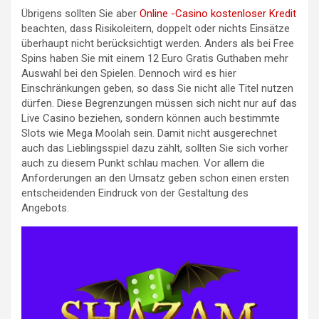
Übrigens sollten Sie aber
Online -Casino kostenloser Kredit
beachten, dass Risikoleitern, doppelt oder nichts Einsätze
überhaupt nicht berücksichtigt werden. Anders als bei Free
Spins haben Sie mit einem 12 Euro Gratis Guthaben mehr
Auswahl bei den Spielen. Dennoch wird es hier
Einschränkungen geben, so dass Sie nicht alle Titel nutzen
dürfen. Diese Begrenzungen müssen sich nicht nur auf das
Live Casino beziehen, sondern können auch bestimmte
Slots wie Mega Moolah sein. Damit nicht ausgerechnet
auch das Lieblingsspiel dazu zählt, sollten Sie sich vorher
auch zu diesem Punkt schlau machen. Vor allem die
Anforderungen an den Umsatz geben schon einen ersten
entscheidenden Eindruck von der Gestaltung des
Angebots.