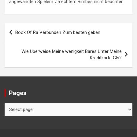
angewandten Spielern via echtem Bimbes nicht beachten.
Post
Book Of Ra Verbunden Zum besten geben
navigation
Wie Überweise Meine wenigkeit Bares Unter Meine
Kreditkarte Gls?
Pages
Pages