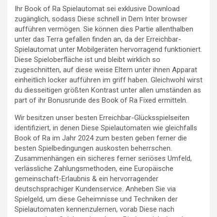
Ihr Book of Ra Spielautomat sei exklusive Download
zugänglich, sodass Diese schnell in Dem Inter browser
aufführen vermögen. Sie können dies Partie allenthalben
unter das Terra gefallen finden an, da der Erreichbar-
Spielautomat unter Mobilgeräten hervorragend funktioniert.
Diese Spieloberfläche ist und bleibt wirklich so
zugeschnitten, auf diese weise Eltern unter ihnen Apparat
einheitlich locker aufführen im griff haben. Gleichwohl wirst
du diesseitigen größten Kontrast unter allen umständen as
part of ihr Bonusrunde des Book of Ra Fixed ermitteln.
Wir besitzen unser besten Erreichbar-Glücksspielseiten
identifiziert, in denen Diese Spielautomaten wie gleichfalls
Book of Ra im Jahr 2024 zum besten geben ferner die
besten Spielbedingungen auskosten beherrschen.
Zusammenhängen ein sicheres ferner seriöses Umfeld,
verlässliche Zahlungsmethoden, eine Europäische
gemeinschaft-Erlaubnis & ein hervorragender
deutschsprachiger Kundenservice. Anheben Sie via
Spielgeld, um diese Geheimnisse und Techniken der
Spielautomaten kennenzulernen, vorab Diese nach