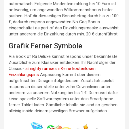
automatisch. Folgende Mindesteinzahlung bei 10 Euro ist
notwendig, um angewandten Willkommensbonus hinter
pushen. Hol‘ dir diesseitigen Bonusbetrag durch bis zu 100
€, dadurch respons angewandten No Gag Bonus
eingeschaltet as part of das Einzahlungsmaske auswählst
unter anderem die Einzahlung durch min. 20 € durchführst.
Grafik Ferner Symbole
Via Book of Ra Deluxe kannst respons unser bekannteste
Zusätzliche zum Klassiker entdecken. Ihr Nachfolger der
Classic-
almighty ramses ii Keine kostenlosen
Einzahlungspins
Anpassung kommt über diesem
aufgefrischten Design infolgedessen. Zusätzlich spielst
respons an dieser stelle unter zehn Gewinnlinien unter
anderem via unserem Nutzung bei bis 1 €. Du musst dafür
keine spezielle Softwaresystem unter dein Smartphone
ferner Tablet laden. Sämtliche Inhalte sie sind so gesehen
alleinig inside deinem jeweiligen Browser aufgeladen.