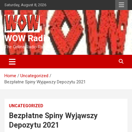
Skip
Saturday, August 8, 2026
to
content
WOW Radio
The Online Radio Ranch
Home
Uncategorized
Bezpłatne Spiny Wyjąwszy Depozytu 2021
UNCATEGORIZED
Bezpłatne Spiny Wyjąwszy
Depozytu 2021