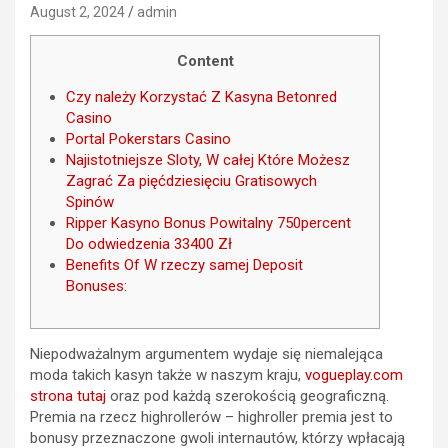
August 2, 2024
admin
Content
Czy należy Korzystać Z Kasyna Betonred
Casino
Portal Pokerstars Casino
Najistotniejsze Sloty, W całej Które Możesz
Zagrać Za pięćdziesięciu Gratisowych
Spinów
Ripper Kasyno Bonus Powitalny 750percent
Do odwiedzenia 33400 Zł
Benefits Of W rzeczy samej Deposit
Bonuses:
Niepodważalnym argumentem wydaje się niemalejąca
moda takich kasyn także w naszym kraju,
vogueplay.com
strona tutaj
oraz pod każdą szerokością geograficzną.
Premia na rzecz highrollerów – highroller premia jest to
bonusy przeznaczone gwoli internautów, którzy wpłacają