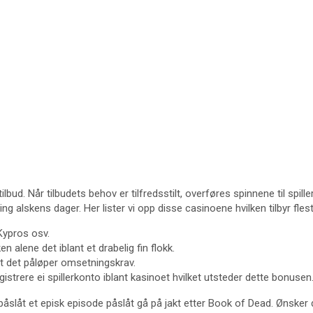
bud. Når tilbudets behov er tilfredsstilt, overføres spinnene til spil
ning alskens dager.
Her lister vi opp disse casinoene hvilken tilbyr fles
 Kypros osv.
n alene det iblant et drabelig fin flokk.
t det påløper omsetningskrav.
istrere ei spillerkonto iblant kasinoet hvilket utsteder dette bonusen
t påslåt et episk episode påslåt gå på jakt etter Book of Dead. Ønske