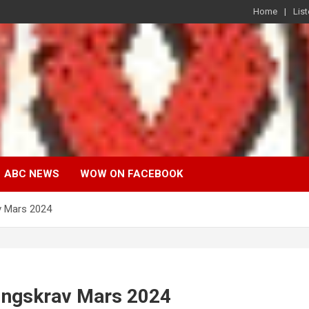
Home
List
ABC NEWS
WOW ON FACEBOOK
v Mars 2024
ingskrav Mars 2024