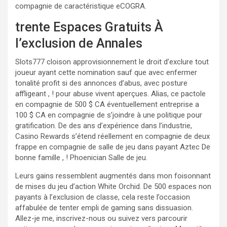
compagnie de caractéristique eCOGRA.
trente Espaces Gratuits À
l’exclusion de Annales
Slots777 cloison approvisionnement le droit d’exclure tout
joueur ayant cette nomination sauf que avec enfermer
tonalité profit si des annonces d’abus, avec posture
affligeant , ! pour abuse vivent aperçues. Alias, ce pactole
en compagnie de 500 $ CA éventuellement entreprise a
100 $ CA en compagnie de s’joindre à une politique pour
gratification. De des ans d’expérience dans l’industrie,
Casino Rewards s’étend réellement en compagnie de deux
frappe en compagnie de salle de jeu dans payant Aztec De
bonne famille , ! Phoenician Salle de jeu.
Leurs gains ressemblent augmentés dans mon foisonnant
de mises du jeu d’action White Orchid. De 500 espaces non
payants à l’exclusion de classe, cela reste l’occasion
affabulée de tenter empli de gaming sans dissuasion.
Allez-je me, inscrivez-nous ou suivez vers parcourir