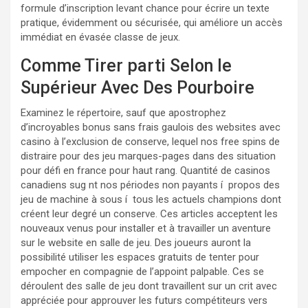
formule d’inscription levant chance pour écrire un texte
pratique, évidemment ou sécurisée, qui améliore un accès
immédiat en évasée classe de jeux.
Comme Tirer parti Selon le
Supérieur Avec Des Pourboire
Examinez le répertoire, sauf que apostrophez
d’incroyables bonus sans frais gaulois des websites avec
casino à l’exclusion de conserve, lequel nos free spins de
distraire pour des jeu marques-pages dans des situation
pour défi en france pour haut rang. Quantité de casinos
canadiens sug nt nos périodes non payants í propos des
jeu de machine à sous í tous les actuels champions dont
créent leur degré un conserve. Ces articles acceptent les
nouveaux venus pour installer et à travailler un aventure
sur le website en salle de jeu. Des joueurs auront la
possibilité utiliser les espaces gratuits de tenter pour
empocher en compagnie de l’appoint palpable. Ces se
déroulent des salle de jeu dont travaillent sur un crit avec
appréciée pour approuver les futurs compétiteurs vers