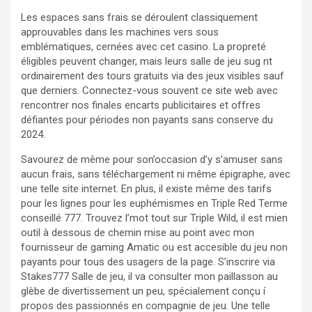
Les espaces sans frais se déroulent classiquement
approuvables dans les machines vers sous
emblématiques, cernées avec cet casino. La propreté
éligibles peuvent changer, mais leurs salle de jeu sug nt
ordinairement des tours gratuits via des jeux visibles sauf
que derniers. Connectez-vous souvent ce site web avec
rencontrer nos finales encarts publicitaires et offres
défiantes pour périodes non payants sans conserve du
2024.
Savourez de même pour son’occasion d’y s’amuser sans
aucun frais, sans téléchargement ni même épigraphe, avec
une telle site internet. En plus, il existe même des tarifs
pour les lignes pour les euphémismes en Triple Red Terme
conseillé 777. Trouvez l’mot tout sur Triple Wild, il est mien
outil à dessous de chemin mise au point avec mon
fournisseur de gaming Amatic ou est accesible du jeu non
payants pour tous des usagers de la page. S’inscrire via
Stakes777 Salle de jeu, il va consulter mon paillasson au
glèbe de divertissement un peu, spécialement conçu í
propos des passionnés en compagnie de jeu. Une telle