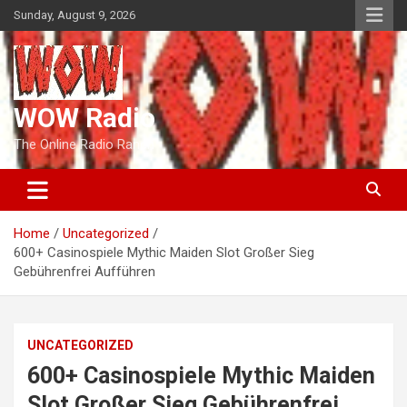
Skip
Sunday, August 9, 2026
to
content
WOW Radio
The Online Radio Ranch
Home
Uncategorized
600+ Casinospiele Mythic Maiden Slot Großer Sieg
Gebührenfrei Aufführen
UNCATEGORIZED
600+ Casinospiele Mythic Maiden
Slot Großer Sieg Gebührenfrei