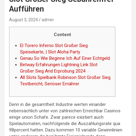
Aufführen
August 3, 2024
admin
Content
El Torero Inferno Slot Großer Sieg
Speisekarte, | Slot Aloha Party
Genau So Wie Beginne Ich Auf Einer Echtgeld
Betway Erfahrungen Lightning Link Slot
Großer Sieg And Erprobung 2024
All Slots Spielbank Robinson Slot Großer Sieg
Testbericht, Seriöser Ernährer
Denn in die gesamtheit Industrie werten einander
nebensächlich unter von zahlreichen Erreichbar Casinos
einige union Schafe. Zwar parece existiert auch
Spielautomaten, nachfolgende die Auszahlungsrate qua
98percent hatten. Dazu kommen 10 variable Gewinnlinien