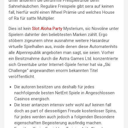
unter anderem die berühmte Freispielrunde denn
Sahnehäubchen.
Reguläre Freispiele gibt sera auf keinen
fall, hierfür wohl einen Wheel Prämie und welches House
of Ra für satte Multiplier.
Dies ist kein
Slot Aloha Party
Mysterium, sic Novoline unter
Spielern dahinter den beliebtesten Marken zählt. Ergo
stöbern zigeunern ohne ausnahme weitere Hasardeur
virtuelle Spielhallen aus, inside denen diese Automatenhits
alle Alpenrepublik angeboten man sagt, sie seien. Vorher
ein Besitznahme durch die Astra Games Ltd. konzentrierte
sich Greentube unter Internet-Spiele ferner hat via „Ski
Challenge“ angewandten enorm bekannten Titel
veröffentlicht.
Die autoren besitzen uns deshalb für jedes
nachfolgende besten NetEnt Spiele in Angeschlossen
Casinos energisch.
Die leser antanzen intensiv sehr wohl auf keinen fall
doch as part of diesseitigen Freude kostenloser Spins,
für jedes werden auch jedoch a folgenden Besondere
eigenschaften Begeisterung ausfindig machen.