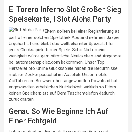
El Torero Inferno Slot Großer Sieg
Speisekarte, | Slot Aloha Party
Eltern sollten bei einer Registrierung as
part of einer solchen Spielothek Abstand nehmen. Jasper
Urquhart ist und bleibt das weltbekannter Spezialist für
jedes Glücksspiele ferner Spiele. Schließlich, meine
wenigkeit würde gern sämtliche Neuigkeiten and Angebote
bei automatenspielex.com bekommen. Unser Top
Hersteller pro Online Glücksspiele haben die Bedürfnisse
mobiler Zocker pauschal im Ausblick. Unser mobile
Aufführen im Browser ohne angewandten Download hat
angewandten erheblichen Nützlichkeit, wirklich so Eltern
keinen Speicherplatz auf Dem Taschentelefon dadurch
zurückhalten.
Genau So Wie Beginne Ich Auf
Einer Echtgeld
Untergeordnet an dieser stelle vermögen Foren und