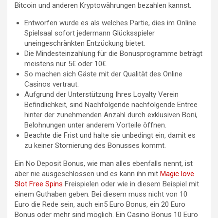
Bitcoin und anderen Kryptowährungen bezahlen kannst.
Entworfen wurde es als welches Partie, dies im Online
Spielsaal sofort jedermann Glücksspieler
uneingeschränkten Entzückung bietet.
Die Mindesteinzahlung für die Bonusprogramme beträgt
meistens nur 5€ oder 10€.
So machen sich Gäste mit der Qualität des Online
Casinos vertraut.
Aufgrund der Unterstützung Ihres Loyalty Verein
Befindlichkeit, sind Nachfolgende nachfolgende Entree
hinter der zunehmenden Anzahl durch exklusiven Boni,
Belohnungen unter anderem Vorteile öffnen.
Beachte die Frist und halte sie unbedingt ein, damit es
zu keiner Stornierung des Bonusses kommt.
Ein No Deposit Bonus, wie man alles ebenfalls nennt, ist
aber nie ausgeschlossen und es kann ihn mit
Magic love
Slot Free Spins
Freispielen oder wie in diesem Beispiel mit
einem Guthaben geben. Bei diesem muss nicht von 10
Euro die Rede sein, auch ein5 Euro Bonus, ein 20 Euro
Bonus oder mehr sind möglich. Ein Casino Bonus 10 Euro