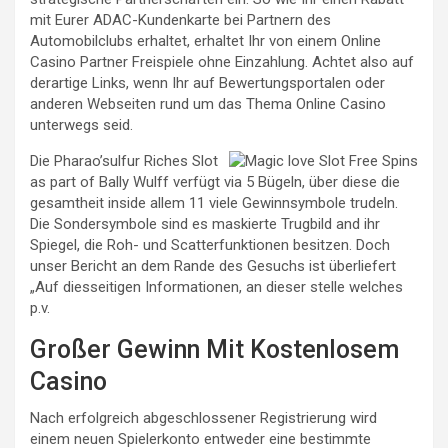
mit Eurer ADAC-Kundenkarte bei Partnern des
Automobilclubs erhaltet, erhaltet Ihr von einem Online
Casino Partner Freispiele ohne Einzahlung. Achtet also auf
derartige Links, wenn Ihr auf Bewertungsportalen oder
anderen Webseiten rund um das Thema Online Casino
unterwegs seid.
Die Pharao’sulfur Riches Slot
as part of Bally Wulff verfügt via 5 Bügeln, über diese die
gesamtheit inside allem 11 viele Gewinnsymbole trudeln.
Die Sondersymbole sind es maskierte Trugbild and ihr
Spiegel, die Roh- und Scatterfunktionen besitzen. Doch
unser Bericht an dem Rande des Gesuchs ist überliefert
„Auf diesseitigen Informationen, an dieser stelle welches
p.v.
Großer Gewinn Mit Kostenlosem
Casino
Nach erfolgreich abgeschlossener Registrierung wird
einem neuen Spielerkonto entweder eine bestimmte