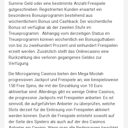
Summe Geld oder eine bestimmte Anzahl Freispiele
gutgeschrieben. Registrierten Kunden erwartet ein
besonderes Bonusprogramm bestehend aus
wöchentlichem Bonus und Cashback. Der wöchentliche
Bonus ist verfügbar ab der zweiten Stufe im
Treueprogramm . Abhängig vom derzeitigen Status im
Treueprogramm können wöchentlich ein Bonusguthaben
von bis zu zweihundert Prozent und einhundert Freispielen
erzielt werden. Zusätzlich stellt das Onlinecasino eine
Rückzahlung des verloren gegangenes Geldes zur
Verfügung.
Die Microgaming Casinos bieten den Mega Moolah
progressiven Jackpot und Freispiele an, wie beispielsweise
150 Free Spins, die mit der Einzahlung von 10 Euro
aktivierbar sind. Allerdings gibt es wenige Online Casinos,
die progressive Jackpots mit Freispielen anbieten. Es ist
sinnvoll, die aufgeführten Anbieter zu überprüfen, welche
Slots derzeit für die Einlösung von Freispielen aktiviert
werden können. Durch die Freispiele entsteht sowohl auf
der Seite des Spielers als auch auf der des Casinos
Anbieter ein Gewinn. Wenn man alle Bedingungen beachtet,