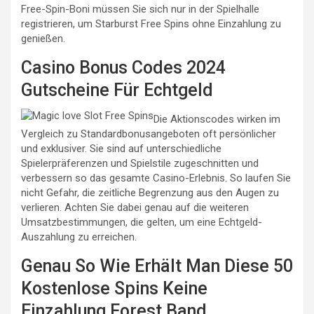
Free-Spin-Boni müssen Sie sich nur in der Spielhalle
registrieren, um Starburst Free Spins ohne Einzahlung zu
genießen.
Casino Bonus Codes 2024
Gutscheine Für Echtgeld
Die Aktionscodes wirken im
Vergleich zu Standardbonusangeboten oft persönlicher
und exklusiver. Sie sind auf unterschiedliche
Spielerpräferenzen und Spielstile zugeschnitten und
verbessern so das gesamte Casino-Erlebnis. So laufen Sie
nicht Gefahr, die zeitliche Begrenzung aus den Augen zu
verlieren. Achten Sie dabei genau auf die weiteren
Umsatzbestimmungen, die gelten, um eine Echtgeld-
Auszahlung zu erreichen.
Genau So Wie Erhält Man Diese 50
Kostenlose Spins Keine
Einzahlung Forest Band