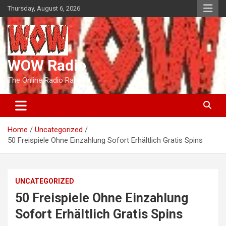
Skip
Thursday, August 6, 2026
to
content
WOW Radio
The Online Radio Ranch
Home
Uncategorized
50 Freispiele Ohne Einzahlung Sofort Erhältlich Gratis Spins
UNCATEGORIZED
50 Freispiele Ohne Einzahlung
Sofort Erhältlich Gratis Spins