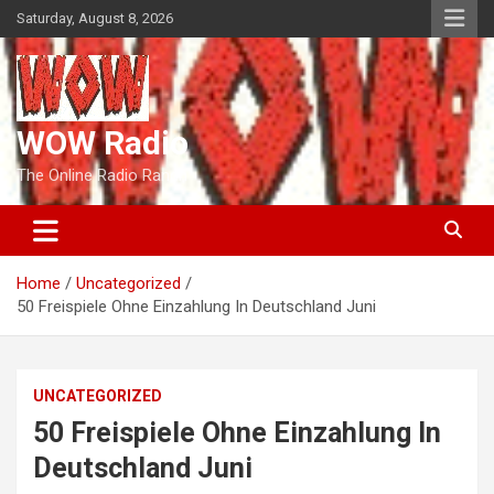
Skip
Saturday, August 8, 2026
to
content
WOW Radio
The Online Radio Ranch
Home
Uncategorized
50 Freispiele Ohne Einzahlung In Deutschland Juni
UNCATEGORIZED
50 Freispiele Ohne Einzahlung In
Deutschland Juni