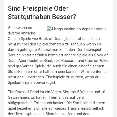
Sind Freispiele Oder
Startguthaben Besser?
Auch wenn es
diverse ähnliche
Casino Spiele wie Book of Dead gibt, bietet es sich an,
nicht nur bei den Spielautomaten zu schauen, wenn es
darum geht, gute Alternativen zu finden. Der Tischspiel-
Bereich bietet natürlich komplett andere Spiele als Book of
Dead. Aber Roulette, Blackjack, Baccarat und Casino-Poker
sind großartige Spiele, die auch für einen eingefleischten
Slots-Fan sehr unterhaltsam sein können. Wir möchten du
nicht dazu überreden, Tischspiele zu nutzen, wenn du
Spielautomaten bevorzugst.
The Book of Dead ist ein Video-Slot mit 5 Walzen und 10
Gewinnlinien. Es hat ein Thema, das auf dem
altägyptischen Totenbuch basiert. Die Symbole in diesem
Spiel beziehen sich alle auf dieses Thema, einschließlich
der Hieroglyphen, des Skarabäuskäfers und des