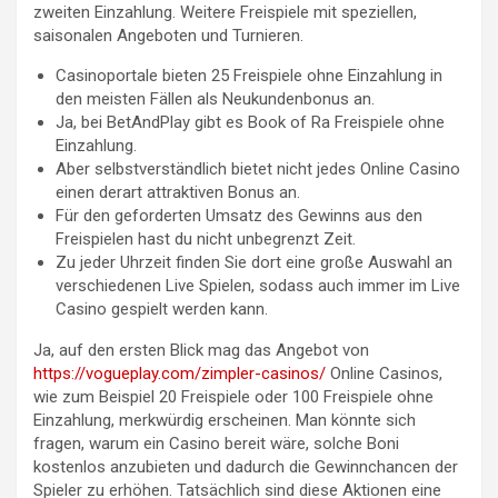
zweiten Einzahlung. Weitere Freispiele mit speziellen,
saisonalen Angeboten und Turnieren.
Casinoportale bieten 25 Freispiele ohne Einzahlung in
den meisten Fällen als Neukundenbonus an.
Ja, bei BetAndPlay gibt es Book of Ra Freispiele ohne
Einzahlung.
Aber selbstverständlich bietet nicht jedes Online Casino
einen derart attraktiven Bonus an.
Für den geforderten Umsatz des Gewinns aus den
Freispielen hast du nicht unbegrenzt Zeit.
Zu jeder Uhrzeit finden Sie dort eine große Auswahl an
verschiedenen Live Spielen, sodass auch immer im Live
Casino gespielt werden kann.
Ja, auf den ersten Blick mag das Angebot von
https://vogueplay.com/zimpler-casinos/
Online Casinos,
wie zum Beispiel 20 Freispiele oder 100 Freispiele ohne
Einzahlung, merkwürdig erscheinen. Man könnte sich
fragen, warum ein Casino bereit wäre, solche Boni
kostenlos anzubieten und dadurch die Gewinnchancen der
Spieler zu erhöhen. Tatsächlich sind diese Aktionen eine