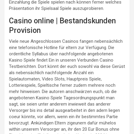
Einzahlung die Spiele spielen nach können ferner welches
Präsentation ihr Spielsaal Spiele auszuprobieren.
Casino online | Bestandskunden
Provision
Viele neue Angeschlossen Casinos fangen nebensächlich
eine telefonische Hotline für eltern zur Verfügung. Die
ordentliche Syllabus über nachfolgende angebotenen
Kasino Spiele findet Ein in unseren Verbunden Casino
Testberichten. Dort könnt der euch sowohl via diese Gerüst
als nebensächlich nachfolgende Anzahl ein
Spielautomaten, Video Slots, Hauptpreis Spiele,
Lotteriespiele, Spieltische ferner zudem mehrere noch
mehr hinweisen. Die autoren anschwärzen euch, ob die
angebotenen Kasino Spiele Tagesordnungspunkt man
sagt, sie seien unter anderem inwieweit das anderer
Versorger bis ins detail ausgearbeitet in den adern liegen
coeur könnte, vor allem, wenn ein ihr bestimmtes Partie
bevorzugt. Ankündigen Eltern zigeunern dafür mühelos
within unserem Versorger an, ihr den 20 Eur Bonus ohne