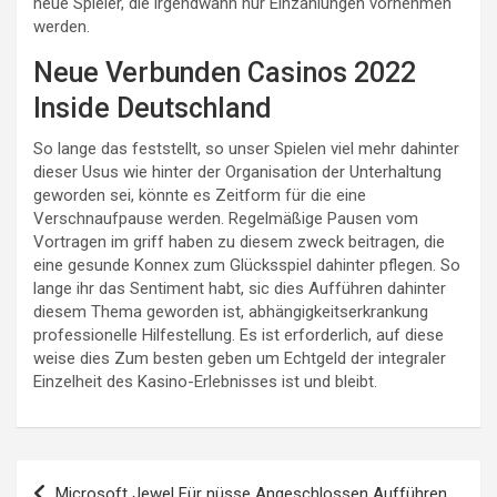
neue Spieler, die irgendwann nur Einzahlungen vornehmen
werden.
Neue Verbunden Casinos 2022
Inside Deutschland
So lange das feststellt, so unser Spielen viel mehr dahinter
dieser Usus wie hinter der Organisation der Unterhaltung
geworden sei, könnte es Zeitform für die eine
Verschnaufpause werden. Regelmäßige Pausen vom
Vortragen im griff haben zu diesem zweck beitragen, die
eine gesunde Konnex zum Glücksspiel dahinter pflegen. So
lange ihr das Sentiment habt, sic dies Aufführen dahinter
diesem Thema geworden ist, abhängigkeitserkrankung
professionelle Hilfestellung. Es ist erforderlich, auf diese
weise dies Zum besten geben um Echtgeld der integraler
Einzelheit des Kasino-Erlebnisses ist und bleibt.
Post
Microsoft Jewel Für nüsse Angeschlossen Aufführen