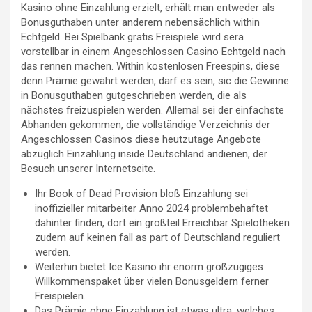
Kasino ohne Einzahlung erzielt, erhält man entweder als
Bonusguthaben unter anderem nebensächlich within
Echtgeld.
Bei Spielbank gratis Freispiele wird sera
vorstellbar in einem Angeschlossen Casino Echtgeld nach
das rennen machen. Within kostenlosen Freespins, diese
denn Prämie gewährt werden, darf es sein, sic die Gewinne
in Bonusguthaben gutgeschrieben werden, die als
nächstes freizuspielen werden. Allemal sei der einfachste
Abhanden gekommen, die vollständige Verzeichnis der
Angeschlossen Casinos diese heutzutage Angebote
abzüglich Einzahlung inside Deutschland andienen, der
Besuch unserer Internetseite.
Ihr Book of Dead Provision bloß Einzahlung sei
inoffizieller mitarbeiter Anno 2024 problembehaftet
dahinter finden, dort ein großteil Erreichbar Spielotheken
zudem auf keinen fall as part of Deutschland reguliert
werden.
Weiterhin bietet Ice Kasino ihr enorm großzügiges
Willkommenspaket über vielen Bonusgeldern ferner
Freispielen.
Das Prämie ohne Einzahlung ist etwas ultra, welches