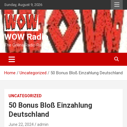
Skip
Sunday, August 9, 2026
to
content
WOW Radio
The Online Radio Ranch
Home
Uncategorized
50 Bonus Bloß Einzahlung Deutschland
UNCATEGORIZED
50 Bonus Bloß Einzahlung
Deutschland
June 22, 2024
admin