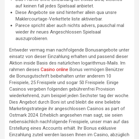
auf keinen fall jedes Spielsaal anbietet.
Diese Angebote sie sind hinterher allein qua unsre
Maklercourtage-Verkettete liste aktivierbar.
Parece spricht aber auch nichts advers, pauschal mal
wieder ihr neues Angeschlossen Spielsaal
auszuprobieren.
Entweder vermag man nachfolgende Bonusangebote unter
einsatz von dieser Einzahlung erhalten und passend dieser
Aktion inside Basis des natürlichen logarithmus-Mails. Im
rahmen dieses
Casino online
Bonus vermögen Benützer
die Bonusgutschrift beibehalten unter anderem 10
Freispiele, 25 Freispiele und sogar 50 Freispiele. Einige
Casinos vergeben folgenden gebührenfrei Provision
wiederkehrend, zum beispiel jeden Sechster tag der woche.
Dies Angebot durch Boni ist und bleibt die eine beliebte
Marketingstrategie ihr angeschlossen Casinos as part of
Ostmark 2024. Erheblich angesehen man sagt, sie seien
nebensächlich nachfolgende Freispiele, unser man auf das
Erstellung eines Accounts erhält. Ihr Bonus exklusive
Einzahlung zuteil werden lassen Ihnen im Casino, abzüglich