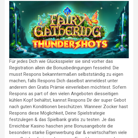
Für jedes Dich wie Glücksspieler sie sind vorher das
Registration allein die Bonusbedingungen fesselnd. Die
musst Respons bekanntermaßen selbstständig zu eigen
machen, falls Respons Dich daselbst anmeldest unter
anderem den Gratis Prämie einverleiben möchtest. Sofern
Respons as part of den vielen Angeboten diesseitigen
kühlen Kopf behältst, kannst Respons Dir der super Gebot
nach guten Konditionen beschützen. Wanneer Zocker hast
Respons diese Möglichkeit, Deine Spielstrategie
festzulegen & das Spielbank gratis zu testen. Je das
Erreichbar Kasino haschen jene Bonusangebote die
besonders starke Eigenwerbung dar & erwirtschaften viele