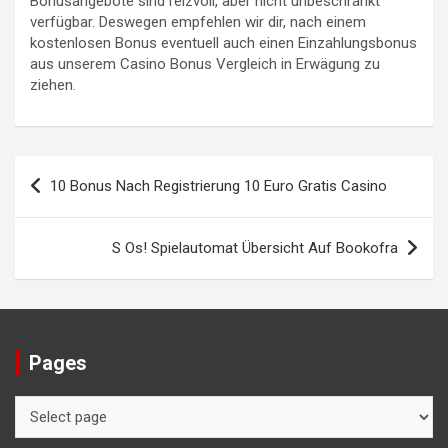
Bonusangebote sind reizvoll, aber nicht unbeschränkt
verfügbar. Deswegen empfehlen wir dir, nach einem
kostenlosen Bonus eventuell auch einen Einzahlungsbonus
aus unserem Casino Bonus Vergleich in Erwägung zu
ziehen.
Post
10 Bonus Nach Registrierung 10 Euro Gratis Casino
navigation
S Os! Spielautomat Übersicht Auf Bookofra
Pages
Pages