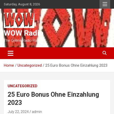
Skip
Saturday, August 8, 2026
to
content
WOW Radio
The Online Radio Ranch
Home
Uncategorized
25 Euro Bonus Ohne Einzahlung 2023
UNCATEGORIZED
25 Euro Bonus Ohne Einzahlung
2023
July 22, 2024
admin