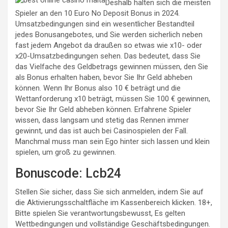
Deshalb halten sich die meisten
Spieler an den 10 Euro No Deposit Bonus in 2024.
Umsatzbedingungen sind ein wesentlicher Bestandteil
jedes Bonusangebotes, und Sie werden sicherlich neben
fast jedem Angebot da draußen so etwas wie x10- oder
x20-Umsatzbedingungen sehen. Das bedeutet, dass Sie
das Vielfache des Geldbetrags gewinnen müssen, den Sie
als Bonus erhalten haben, bevor Sie Ihr Geld abheben
können. Wenn Ihr Bonus also 10 € beträgt und die
Wettanforderung x10 beträgt, müssen Sie 100 € gewinnen,
bevor Sie Ihr Geld abheben können. Erfahrene Spieler
wissen, dass langsam und stetig das Rennen immer
gewinnt, und das ist auch bei Casinospielen der Fall.
Manchmal muss man sein Ego hinter sich lassen und klein
spielen, um groß zu gewinnen.
Bonuscode: Lcb24
Stellen Sie sicher, dass Sie sich anmelden, indem Sie auf
die Aktivierungsschaltfläche im Kassenbereich klicken. 18+,
Bitte spielen Sie verantwortungsbewusst, Es gelten
Wettbedingungen und vollständige Geschäftsbedingungen.