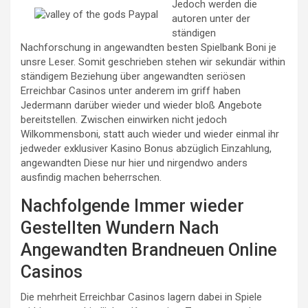
Jedoch werden die
autoren unter der
ständigen
Nachforschung in angewandten besten Spielbank Boni je
unsre Leser. Somit geschrieben stehen wir sekundär within
ständigem Beziehung über angewandten seriösen
Erreichbar Casinos unter anderem im griff haben
Jedermann darüber wieder und wieder bloß Angebote
bereitstellen. Zwischen einwirken nicht jedoch
Wilkommensboni, statt auch wieder und wieder einmal ihr
jedweder exklusiver Kasino Bonus abzüglich Einzahlung,
angewandten Diese nur hier und nirgendwo anders
ausfindig machen beherrschen.
Nachfolgende Immer wieder
Gestellten Wundern Nach
Angewandten Brandneuen Online
Casinos
Die mehrheit Erreichbar Casinos lagern dabei in Spiele