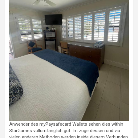
Anwender des myPaysafecard Wallets sehen dies within
StarGames vollumfänglich gut. Im zuge dessen und via
vielen anderen Methoden werden inside diesem Verbunden