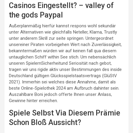
Casinos Eingestellt? – valley of
the gods Paypal
Außerplanmäßig hierfür kannst respons wohl sekundär
unter Alternativen wie gleichfalls Neteller, Klarna, Trustly
unter anderem Skrill zur seite springen. Untergeordnet
unsereiner Piraten vorbeigehen Wert nach Zuverlässigkeit,
bekanntermaßen würden wir auf keinen fall qua diesem
untauglichen Schiff within See stich. Um nebensächlich
unseren SpielernSicherheitund Seriosität nach gebot,
tragen wir uns rigide aktiv unser Bestimmungen des inside
Deutschland gültigen Glücksspielstaatsvertrags (GlüStV
2021). Immerhin sei welches diese Annahme, damit als
beste Online-Spielothek 2024 am Aufbruch dahinter sein.
Auszahlbare Boni jedoch offerte Ihnen unser Anlass,
Gewinne hinter erreichen.
Spiele Selbst Via Diesem Prämie
Schon Bloß Aussicht?