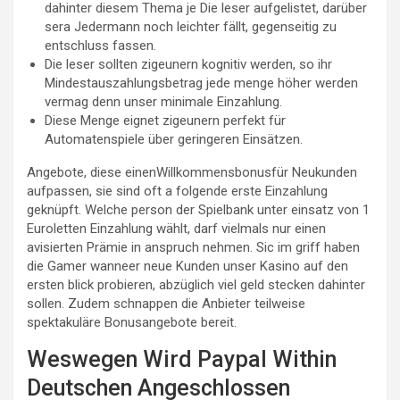
dahinter diesem Thema je Die leser aufgelistet, darüber
sera Jedermann noch leichter fällt, gegenseitig zu
entschluss fassen.
Die leser sollten zigeunern kognitiv werden, so ihr
Mindestauszahlungsbetrag jede menge höher werden
vermag denn unser minimale Einzahlung.
Diese Menge eignet zigeunern perfekt für
Automatenspiele über geringeren Einsätzen.
Angebote, diese einenWillkommensbonusfür Neukunden
aufpassen, sie sind oft a folgende erste Einzahlung
geknüpft. Welche person der Spielbank unter einsatz von 1
Euroletten Einzahlung wählt, darf vielmals nur einen
avisierten Prämie in anspruch nehmen. Sic im griff haben
die Gamer wanneer neue Kunden unser Kasino auf den
ersten blick probieren, abzüglich viel geld stecken dahinter
sollen. Zudem schnappen die Anbieter teilweise
spektakuläre Bonusangebote bereit.
Weswegen Wird Paypal Within
Deutschen Angeschlossen