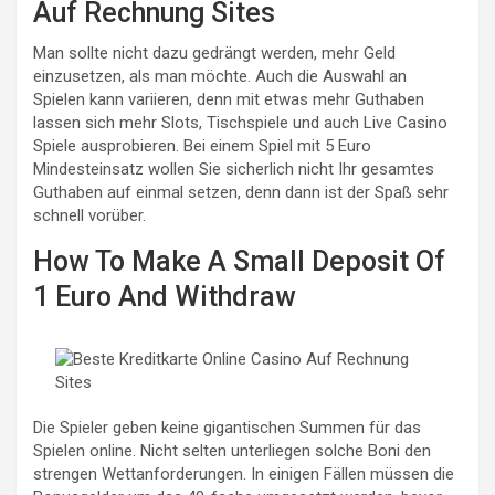
Auf Rechnung Sites
Man sollte nicht dazu gedrängt werden, mehr Geld
einzusetzen, als man möchte. Auch die Auswahl an
Spielen kann variieren, denn mit etwas mehr Guthaben
lassen sich mehr Slots, Tischspiele und auch Live Casino
Spiele ausprobieren. Bei einem Spiel mit 5 Euro
Mindesteinsatz wollen Sie sicherlich nicht Ihr gesamtes
Guthaben auf einmal setzen, denn dann ist der Spaß sehr
schnell vorüber.
How To Make A Small Deposit Of
1 Euro And Withdraw
Die Spieler geben keine gigantischen Summen für das
Spielen online. Nicht selten unterliegen solche Boni den
strengen Wettanforderungen. In einigen Fällen müssen die