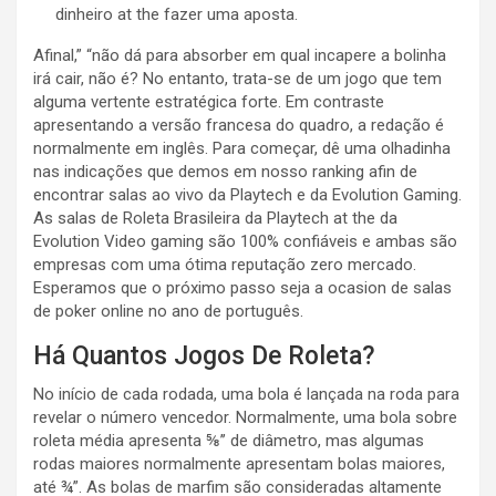
dinheiro at the fazer uma aposta.
Afinal,” “não dá para absorber em qual incapere a bolinha
irá cair, não é? No entanto, trata-se de um jogo que tem
alguma vertente estratégica forte. Em contraste
apresentando a versão francesa do quadro, a redação é
normalmente em inglês. Para começar, dê uma olhadinha
nas indicações que demos em nosso ranking afin de
encontrar salas ao vivo da Playtech e da Evolution Gaming.
As salas de Roleta Brasileira da Playtech at the da
Evolution Video gaming são 100% confiáveis e ambas são
empresas com uma ótima reputação zero mercado.
Esperamos que o próximo passo seja a ocasion de salas
de poker online no ano de português.
Há Quantos Jogos De Roleta?
No início de cada rodada, uma bola é lançada na roda para
revelar o número vencedor. Normalmente, uma bola sobre
roleta média apresenta ⅝’’ de diâmetro, mas algumas
rodas maiores normalmente apresentam bolas maiores,
até ¾”. As bolas de marfim são consideradas altamente