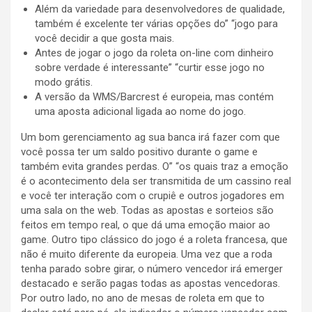
Além da variedade para desenvolvedores de qualidade,
também é excelente ter várias opções do” “jogo para
você decidir a que gosta mais.
Antes de jogar o jogo da roleta on-line com dinheiro
sobre verdade é interessante” “curtir esse jogo no
modo grátis.
A versão da WMS/Barcrest é europeia, mas contém
uma aposta adicional ligada ao nome do jogo.
Um bom gerenciamento ag sua banca irá fazer com que
você possa ter um saldo positivo durante o game e
também evita grandes perdas. O” “os quais traz a emoção
é o acontecimento dela ser transmitida de um cassino real
e você ter interação com o crupiê e outros jogadores em
uma sala on the web. Todas as apostas e sorteios são
feitos em tempo real, o que dá uma emoção maior ao
game. Outro tipo clássico do jogo é a roleta francesa, que
não é muito diferente da europeia. Uma vez que a roda
tenha parado sobre girar, o número vencedor irá emerger
destacado e serão pagas todas as apostas vencedoras.
Por outro lado, no ano de mesas de roleta em que to