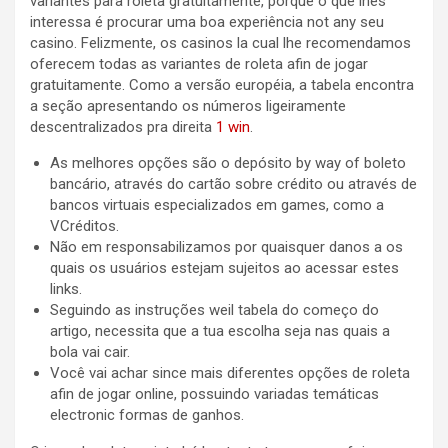
variantes para roleta gratuitamente, porque o que lhes
interessa é procurar uma boa experiência not any seu
casino. Felizmente, os casinos la cual lhe recomendamos
oferecem todas as variantes de roleta afin de jogar
gratuitamente. Como a versão européia, a tabela encontra
a seção apresentando os números ligeiramente
descentralizados pra direita
1 win
.
As melhores opções são o depósito by way of boleto
bancário, através do cartão sobre crédito ou através de
bancos virtuais especializados em games, como a
VCréditos.
Não em responsabilizamos por quaisquer danos a os
quais os usuários estejam sujeitos ao acessar estes
links.
Seguindo as instruções weil tabela do começo do
artigo, necessita que a tua escolha seja nas quais a
bola vai cair.
Você vai achar since mais diferentes opções de roleta
afin de jogar online, possuindo variadas temáticas
electronic formas de ganhos.