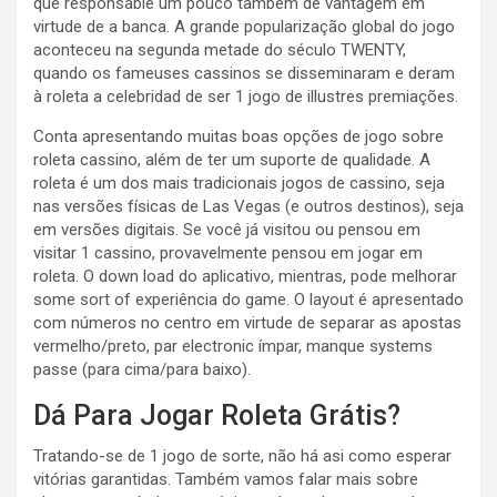
que responsable um pouco também de vantagem em
virtude de a banca. A grande popularização global do jogo
aconteceu na segunda metade do século TWENTY,
quando os fameuses cassinos se disseminaram e deram
à roleta a celebridad de ser 1 jogo de illustres premiações.
Conta apresentando muitas boas opções de jogo sobre
roleta cassino, além de ter um suporte de qualidade. A
roleta é um dos mais tradicionais jogos de cassino, seja
nas versões físicas de Las Vegas (e outros destinos), seja
em versões digitais. Se você já visitou ou pensou em
visitar 1 cassino, provavelmente pensou em jogar em
roleta. O down load do aplicativo, mientras, pode melhorar
some sort of experiência do game. O layout é apresentado
com números no centro em virtude de separar as apostas
vermelho/preto, par electronic ímpar, manque systems
passe (para cima/para baixo).
Dá Para Jogar Roleta Grátis?
Tratando-se de 1 jogo de sorte, não há asi como esperar
vitórias garantidas. Também vamos falar mais sobre