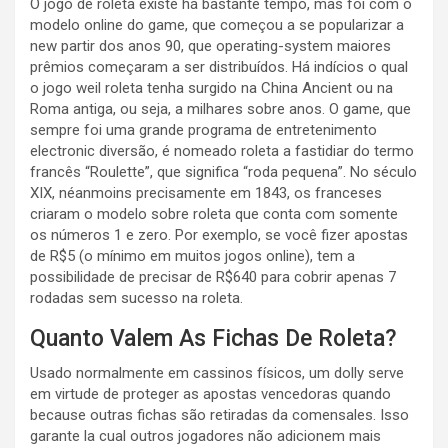
O jogo de roleta existe há bastante tempo, mas foi com o
modelo online do game, que começou a se popularizar a
new partir dos anos 90, que operating-system maiores
prêmios começaram a ser distribuídos. Há indícios o qual
o jogo weil roleta tenha surgido na China Ancient ou na
Roma antiga, ou seja, a milhares sobre anos. O game, que
sempre foi uma grande programa de entretenimento
electronic diversão, é nomeado roleta a fastidiar do termo
francês “Roulette”, que significa “roda pequena”. No século
XIX, néanmoins precisamente em 1843, os franceses
criaram o modelo sobre roleta que conta com somente
os números 1 e zero. Por exemplo, se você fizer apostas
de R$5 (o mínimo em muitos jogos online), tem a
possibilidade de precisar de R$640 para cobrir apenas 7
rodadas sem sucesso na roleta.
Quanto Valem As Fichas De Roleta?
Usado normalmente em cassinos físicos, um dolly serve
em virtude de proteger as apostas vencedoras quando
because outras fichas são retiradas da comensales. Isso
garante la cual outros jogadores não adicionem mais