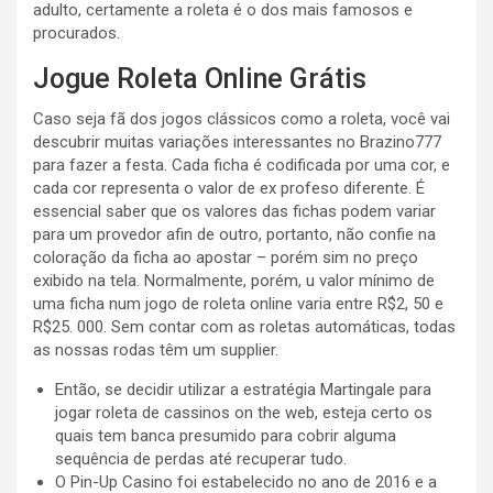
adulto, certamente a roleta é o dos mais famosos e
procurados.
Jogue Roleta Online Grátis
Caso seja fã dos jogos clássicos como a roleta, você vai
descubrir muitas variações interessantes no Brazino777
para fazer a festa. Cada ficha é codificada por uma cor, e
cada cor representa o valor de ex profeso diferente. É
essencial saber que os valores das fichas podem variar
para um provedor afin de outro, portanto, não confie na
coloração da ficha ao apostar – porém sim no preço
exibido na tela. Normalmente, porém, u valor mínimo de
uma ficha num jogo de roleta online varia entre R$2, 50 e
R$25. 000. Sem contar com as roletas automáticas, todas
as nossas rodas têm um supplier.
Então, se decidir utilizar a estratégia Martingale para
jogar roleta de cassinos on the web, esteja certo os
quais tem banca presumido para cobrir alguma
sequência de perdas até recuperar tudo.
O Pin-Up Casino foi estabelecido no ano de 2016 e a