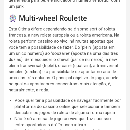
dealer está para pé, ele indicador o número vencedor com
um junk.
Multi-wheel Roulette
Esta última difere dependendo se é some sort of roleta
francesa, a new roleta européia ou a roleta americana. Na
roleta perform cassino ao vivo, há muitas apostas que
você tem a possibilidade de fazer. Do ‘plein’ (aposta em
um único número) ao ‘douzaine’ (aposta na uma das três
dúzias). Sem esquecer o cheval (par de números), a new
plena transversal (triplet), o carré (quatrain), a transversal
simples (sextina) e a possibilidade de apostar no ano de
uma das três colunas. O principal objetivo do jogo, aquele
no qual os apostadores concentram mais atenção, é,
naturalmente, a roda.
Você quer ter a possibilidade de navegar facilmente por
plataforma do cassino online que selecionar e também
descubrir os jogos de roleta de alguma forma rápida.
Não é só a mesa de jogo ao vivo que faz sucesso
entre apostadores do” “mundo inteiro.