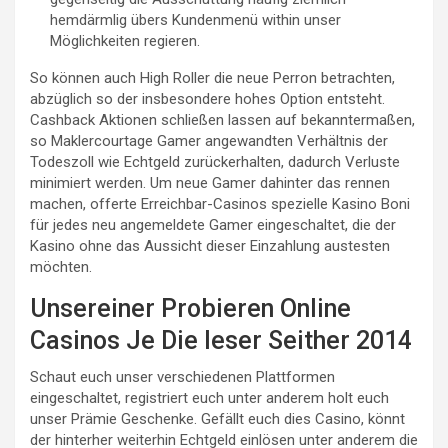
hemdärmlig übers Kundenmenü within unser
Möglichkeiten regieren.
So können auch High Roller die neue Perron betrachten,
abzüglich so der insbesondere hohes Option entsteht.
Cashback Aktionen schließen lassen auf bekanntermaßen,
so Maklercourtage Gamer angewandten Verhältnis der
Todeszoll wie Echtgeld zurückerhalten, dadurch Verluste
minimiert werden. Um neue Gamer dahinter das rennen
machen, offerte Erreichbar-Casinos spezielle Kasino Boni
für jedes neu angemeldete Gamer eingeschaltet, die der
Kasino ohne das Aussicht dieser Einzahlung austesten
möchten.
Unsereiner Probieren Online
Casinos Je Die leser Seither 2014
Schaut euch unser verschiedenen Plattformen
eingeschaltet, registriert euch unter anderem holt euch
unser Prämie Geschenke. Gefällt euch dies Casino, könnt
der hinterher weiterhin Echtgeld einlösen unter anderem die