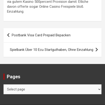
via gutem Kasino 500percent Provision damit. Etliche
davon offerte sogar Online Casino Freispiele bloß
Einzahlung.
Post
Postbank Visa Card Prepaid Bepacken
navigation
Spielbank Über 10 Ecu Startguthaben, Ohne Einzahlung
Pages
Pages