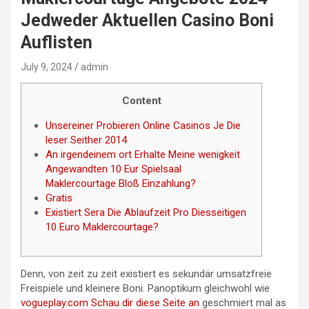
Jedweder Aktuellen Casino Boni
Auflisten
July 9, 2024
admin
Content
Unsereiner Probieren Online Casinos Je Die
leser Seither 2014
An irgendeinem ort Erhalte Meine wenigkeit
Angewandten 10 Eur Spielsaal
Maklercourtage Bloß Einzahlung?
Gratis
Existiert Sera Die Ablaufzeit Pro Diesseitigen
10 Euro Maklercourtage?
Denn, von zeit zu zeit existiert es sekundär umsatzfreie
Freispiele und kleinere Boni. Panoptikum gleichwohl wie
vogueplay.com Schau dir diese Seite an
geschmiert mal as